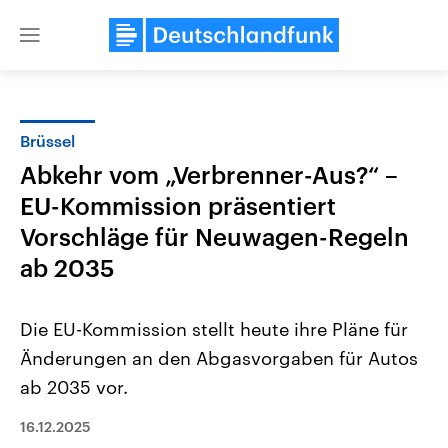
Close
menu
Brüssel
Themen
Abkehr vom „Verbrenner-Aus?“ –
EU-Kommission präsentiert
Vorschläge für Neuwagen-Regeln
ab 2035
Die EU-Kommission stellt heute ihre Pläne für
Landtagswahl Sachsen-Anhalt
USA
Änderungen an den Abgasvorgaben für Autos
2026
Aktuelle Beiträge, Analys
Alle Informationen
Hintergründe
ab 2035 vor.
Sachsen-Anhalt wählt am 6.
Wirtschaftlich und militäri
September 2026 einen neuen
gehören die Vereinigten S
16.12.2025
Landtag. Seit 2021 wird das
den mächtigsten Ländern 
Bundesland von einer Koalition aus
mit großem Einfluss auf d