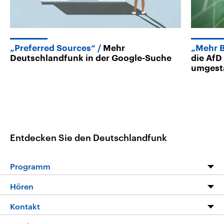
„Preferred Sources“
Mehr
„Mehr B
Deutschlandfunk in der Google-Suche
die AfD
umgesta
Entdecken Sie den Deutschlandfunk
Programm
Programm
Hören
Alle Sendungen
Livestream
Kontakt
Die Nachrichten
Audios
Hörerservice