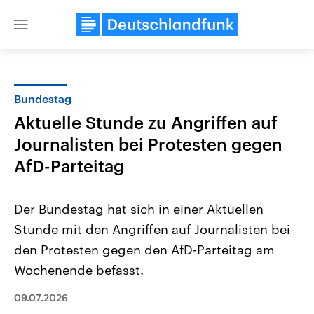
Close
menu
Bundestag
Themen
Aktuelle Stunde zu Angriffen auf
Journalisten bei Protesten gegen
AfD-Parteitag
Der Bundestag hat sich in einer Aktuellen
Stunde mit den Angriffen auf Journalisten bei
Landtagswahl Sachsen-Anhalt
USA
den Protesten gegen den AfD-Parteitag am
2026
Aktuelle Beiträge, Analys
Alle Informationen
Wochenende befasst.
Hintergründe
Sachsen-Anhalt wählt am 6.
Wirtschaftlich und militäri
September 2026 einen neuen
gehören die Vereinigten S
09.07.2026
Landtag. Seit 2021 wird das
den mächtigsten Ländern 
Bundesland von einer Koalition aus
mit großem Einfluss auf d