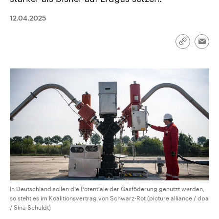
CDU, SPD und FDP regiert.-
aktuelle Weltgeschehen.
Umfragen, Prognosen,
12.04.2025
Wahlprogramme, aktuelle Berichte
Sendungen
Programm
Podcasts
und Hintergründe zu den Parteien
und Kandidaten der anstehenden
Wahl.
Link
Emai
kopieren/te
Audio-Archiv
In Deutschland sollen die Potentiale der Gasföderung genutzt werden,
so steht es im Koalitionsvertrag von Schwarz-Rot (picture alliance / dpa
/ Sina Schuldt)