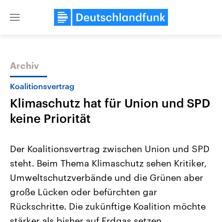
Close
menu
Archiv
Themen
Koalitionsvertrag
Klimaschutz hat für Union und SPD
keine Priorität
Der Koalitionsvertrag zwischen Union und SPD
steht. Beim Thema Klimaschutz sehen Kritiker,
Landtagswahl Sachsen-Anhalt
USA
Umweltschutzverbände und die Grünen aber
2026
Aktuelle Beiträge, Analys
Alle Informationen
Hintergründe
große Lücken oder befürchten gar
Sachsen-Anhalt wählt am 6.
Wirtschaftlich und militäri
September 2026 einen neuen
gehören die Vereinigten S
Rückschritte. Die zukünftige Koalition möchte
Landtag. Seit 2021 wird das
den mächtigsten Ländern 
stärker als bisher auf Erdgas setzen.
Bundesland von einer Koalition aus
mit großem Einfluss auf d