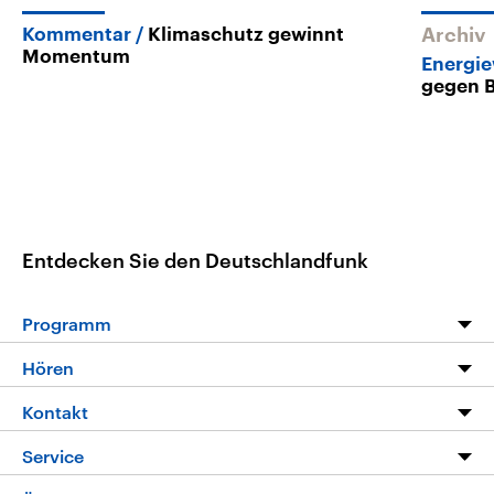
Kommentar
Klimaschutz gewinnt
Archiv
Momentum
Energi
gegen B
Entdecken Sie den Deutschlandfunk
Programm
Programm
Hören
Alle Sendungen
Livestream
Kontakt
Die Nachrichten
Audios
Hörerservice
Service
Nachrichtenleicht
Podcasts
Social Media
FAQ