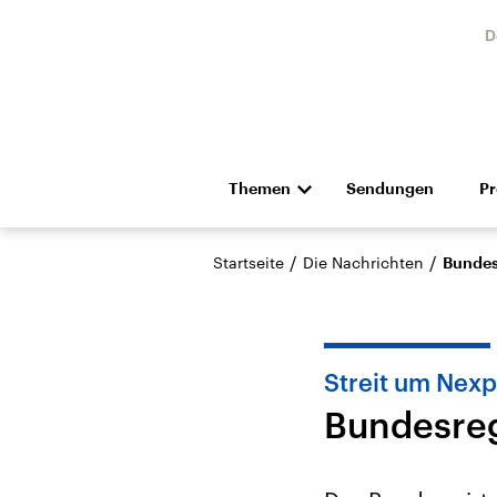
D
Themen
Sendungen
P
Die Nachrichten
Politik
/
/
Startseite
Die Nachrichten
Bundes
Hörspiel und Feature
Musik
Streit um Nexp
Bundesreg
Landtagswahl Sachsen-
USA
Anhalt 2026
Aktuel