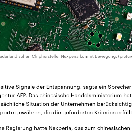
niederländischen Chiphersteller Nexperia kommt Bewegung. (pictur
sitive Signale der Entspannung, sagte ein Sprecher
entur AFP. Das chinesische Handelsministerium hatt
tsächliche Situation der Unternehmen berücksichti
orte gewähren, die die geforderten Kriterien erfüll
he Regierung hatte Nexperia, das zum chinesische