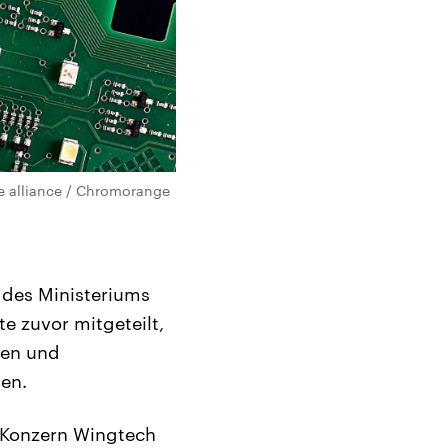
e alliance / Chromorange
 des Ministeriums
e zuvor mitgeteilt,
gen und
ten.
n Konzern Wingtech