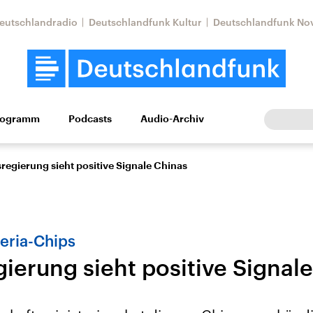
eutschlandradio
Deutschlandfunk Kultur
Deutschlandfunk No
rogramm
Podcasts
Audio-Archiv
Wirtschaft
Wissen
Kultur
Europa
Gesellschaf
regierung sieht positive Signale Chinas
eria-Chips
ierung sieht positive Signal
Nahostkonflikt
Iran
le Beiträge,
Aktuelle Lage und
Aktuelle Lage und