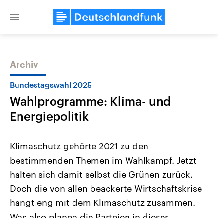
Close
menu
Archiv
Themen
Bundestagswahl 2025
Wahlprogramme: Klima- und
Energiepolitik
Klimaschutz gehörte 2021 zu den
bestimmenden Themen im Wahlkampf. Jetzt
Landtagswahl Sachsen-Anhalt
USA
halten sich damit selbst die Grünen zurück.
2026
Aktuelle Beiträge, Analys
Alle Informationen
Hintergründe
Doch die von allen beackerte Wirtschaftskrise
Sachsen-Anhalt wählt am 6.
Wirtschaftlich und militäri
September 2026 einen neuen
gehören die Vereinigten S
hängt eng mit dem Klimaschutz zusammen.
Landtag. Seit 2021 wird das
den mächtigsten Ländern 
Was also planen die Parteien in dieser
Bundesland von einer Koalition aus
mit großem Einfluss auf d