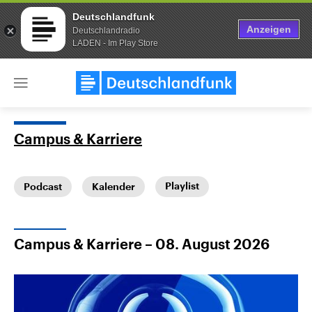
Deutschlandfunk
Anzeigen
Deutschlandradio
LADEN - Im Play Store
Close
menu
Campus & Karriere
Themen
Playlist
Podcast
Kalender
Campus & Karriere – 08. August 2026
Landtagswahl Sachsen-Anhalt
USA