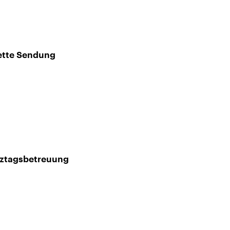
ette Sendung
nztagsbetreuung