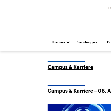
D
Themen
Sendungen
P
Die Nachrichten
Politik
Hörspiel und Feature
Musik
Campus & Karriere
Campus & Karriere – 08. 
Landtagswahl Sachsen-
USA
Anhalt 2026
Aktuel