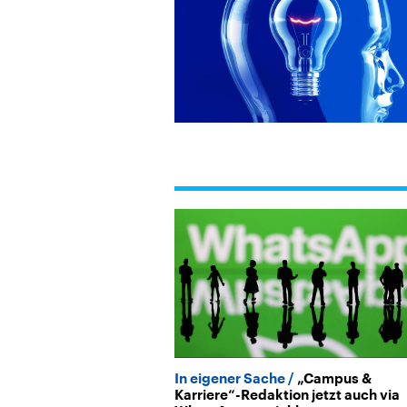
Alle Informationen
Analy
Sachsen-Anhalt wählt
Hinte
am 6. September 2026
Wirtsc
einen neuen Landtag.
militä
Seit 2021 wird das
Verein
Bundesland von einer
den m
Koalition aus CDU, SPD
Länder
und FDP regiert.-
großem
Umfragen, Prognosen,
aktuel
Wahlprogramme,
aktuelle Berichte und
Hintergründe zu den
Parteien und Kandidaten
der anstehenden Wahl.
In eigener Sache
„Campus &
Karriere“-Redaktion jetzt auch via