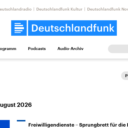
eutschlandradio
Deutschlandfunk Kultur
Deutschlandfunk No
rogramm
Podcasts
Audio-Archiv
Wirtschaft
Wissen
Kultur
Europa
Gesellschaf
P
August 2026
Nahostkonflikt
Iran
le Beiträge,
Aktuelle Lage und
Aktuelle Lage und
Freiwilligendienste – Sprungbrett für die