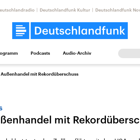
eutschlandradio
Deutschlandfunk Kultur
Deutschlandfunk No
rogramm
Podcasts
Audio-Archiv
Wirtschaft
Wissen
Kultur
Europa
Gesellschaf
 Außenhandel mit Rekordüberschuss
s
ßenhandel mit Rekordübers
Nahostkonflikt
Iran
le Beiträge,
Aktuelle Lage und
Aktuelle Lage und