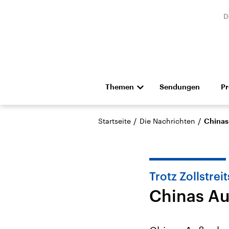
D
Themen
Sendungen
P
Die Nachrichten
Politik
/
/
Startseite
Die Nachrichten
Chinas
Hörspiel und Feature
Musik
Trotz Zollstreit
Chinas Au
Landtagswahl Sachsen-
USA
Anhalt 2026
Aktuel