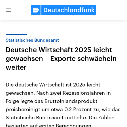
Close
menu
Statistisches Bundesamt
Themen
Deutsche Wirtschaft 2025 leicht
gewachsen – Exporte schwächeln
weiter
Die deutsche Wirtschaft ist 2025 leicht
gewachsen. Nach zwei Rezessionsjahren in
Landtagswahl Sachsen-Anhalt
USA
Folge legte das Bruttoinlandsprodukt
2026
Aktuelle Beiträge, Analys
Alle Informationen
preisbereinigt um etwa 0,2 Prozent zu, wie das
Hintergründe
Sachsen-Anhalt wählt am 6.
Wirtschaftlich und militäri
Statistische Bundesamt mitteilte. Die Zahlen
September 2026 einen neuen
gehören die Vereinigten S
Landtag. Seit 2021 wird das
den mächtigsten Ländern 
basierten auf ersten Berechnungen.
Bundesland von einer Koalition aus
mit großem Einfluss auf d