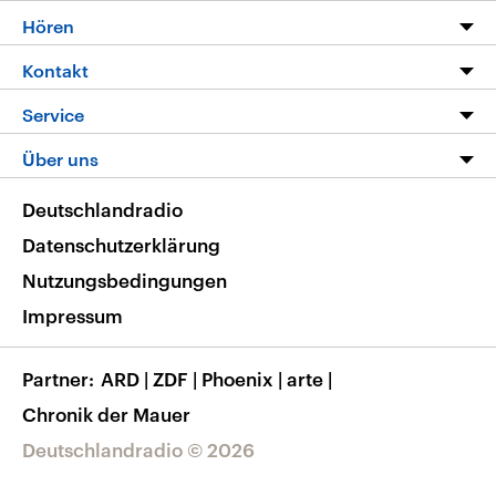
Programm
Hören
Alle Sendungen
Livestream
Kontakt
Die Nachrichten
Audios
Hörerservice
Service
Nachrichtenleicht
Podcasts
Social Media
FAQ
Über uns
Neue Beiträge auf dlf.de
Deutschlandfunk App
Newsletter
Deutschlandradio
Themen-Schwerpunkte
Nachrichten App
Deutschlandradio
Veranstaltungen
Presse
Frequenzen
Datenschutzerklärung
Musikliste
Ausbildung und Karriere
Nutzungsbedingungen
RSS
Transparenz
Impressum
Korrekturen
Barrierefreiheit
Partner
ARD
|
ZDF
|
Phoenix
|
arte
|
Chronik der Mauer
Deutschlandradio © 2026