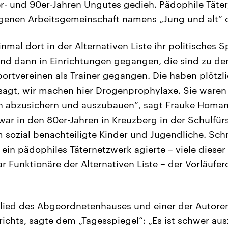
r- und 90er-Jahren Ungutes gedieh. Pädophile Täter, 
eigenen Arbeitsgemeinschaft namens „Jung und alt“ o
inmal dort in der Alternativen Liste ihr politisches S
ind dann in Einrichtungen gegangen, die sind zu d
portvereinen als Trainer gegangen. Die haben plötzl
agt, wir machen hier Drogenprophylaxe. Sie waren
in abzusichern und auszubauen“, sagt Frauke Homan
ar in den 80er-Jahren in Kreuzberg in der Schulfürs
sozial benachteiligte Kinder und Jugendliche. Schne
 ein pädophiles Täternetzwerk agierte – viele diese
r Funktionäre der Alternativen Liste – der Vorläufer
glied des Abgeordnetenhauses und einer der Autore
chts, sagte dem „Tagesspiegel“: „Es ist schwer aus