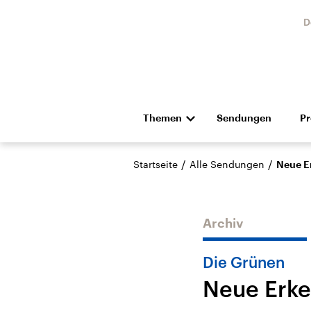
D
Themen
Sendungen
P
Die Nachrichten
Politik
/
/
Startseite
Alle Sendungen
Neue E
Hörspiel und Feature
Musik
Archiv
Die Grünen
Neue Erke
Landtagswahl Sachsen-
USA
Anhalt 2026
Aktuel