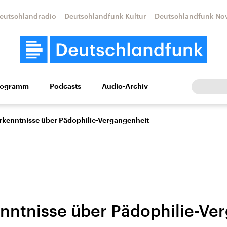
eutschlandradio
Deutschlandfunk Kultur
Deutschlandfunk No
rogramm
Podcasts
Audio-Archiv
Wirtschaft
Wissen
Kultur
Europa
Gesellschaf
rkenntnisse über Pädophilie-Vergangenheit
nntnisse über Pädophilie-Ve
Nahostkonflikt
Iran
le Beiträge,
Aktuelle Lage und
Aktuelle Lage und