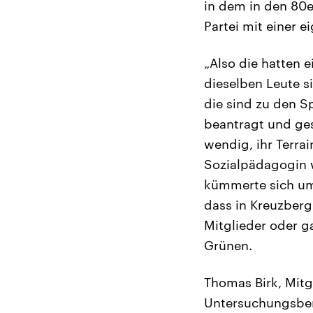
in dem in den 80e
Partei mit einer 
„Also die hatten e
dieselben Leute s
die sind zu den S
beantragt und ges
wendig, ihr Terra
Sozialpädagogin w
kümmerte sich um 
dass in Kreuzberg
Mitglieder oder ga
Grünen.
Thomas Birk, Mit
Untersuchungsberi