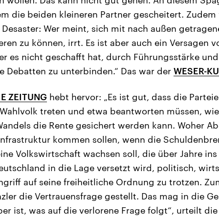
em die beiden kleineren Partner gescheitert. Zudem
Desaster: Wer meint, sich mit nach außen getragener
ieren zu können, irrt. Es ist aber auch ein Versagen
er es nicht geschafft hat, durch Führungsstärke und
e Debatten zu unterbinden.“ Das war der
WESER-KU
E ZEITUNG
hebt hervor: „Es ist gut, dass die Partei
Wahlvolk treten und etwa beantworten müssen, wie 
andels die Rente gesichert werden kann. Woher Abe
nfrastruktur kommen sollen, wenn die Schuldenbre
eine Volkswirtschaft wachsen soll, die über Jahre ins
eutschland in die Lage versetzt wird, politisch, wirt
griff auf seine freiheitliche Ordnung zu trotzen. Z
zler die Vertrauensfrage gestellt. Das mag in die G
er ist, was auf die verlorene Frage folgt“, urteilt 