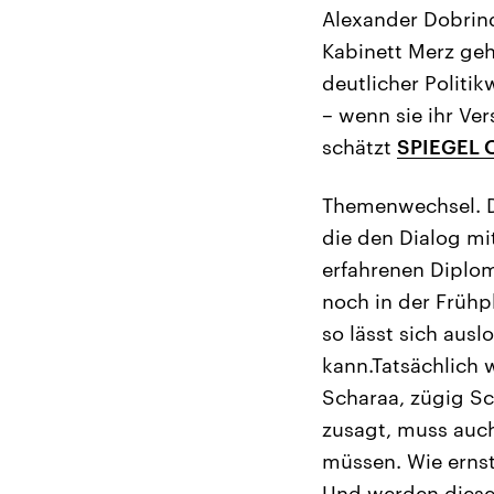
Alexander Dobrind
Kabinett Merz geh
deutlicher Politi
– wenn sie ihr V
schätzt
SPIEGEL 
Themenwechsel. 
die den Dialog mi
erfahrenen Diplo
noch in der Frühp
so lässt sich aus
kann.Tatsächlich
Scharaa, zügig Sc
zusagt, muss auc
müssen. Wie erns
Und werden diese