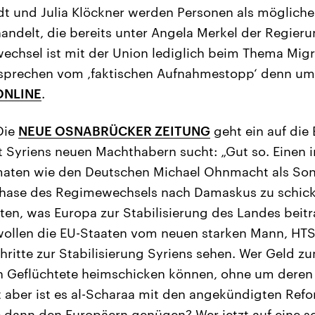
t und Julia Klöckner werden Personen als mögliche
andelt, die bereits unter Angela Merkel der Regier
kwechsel ist mit der Union lediglich beim Thema Mig
ersprechen vom ‚faktischen Aufnahmestopp‘ denn um
ONLINE
.
Die
NEUE OSNABRÜCKER ZEITUNG
geht ein auf die
t Syriens neuen Machthabern sucht: „Gut so. Einen 
maten wie den Deutschen Michael Ohnmacht als So
hase des Regimewechsels nach Damaskus zu schicken
loten, was Europa zur Stabilisierung des Landes beit
 wollen die EU-Staaten vom neuen starken Mann, HT
hritte zur Stabilisierung Syriens sehen. Wer Geld 
h Geflüchtete heimschicken können, ohne um deren
t aber ist es al-Scharaa mit den angekündigten Re
 dann den Europäern genügen? Wer jetzt auf eine s