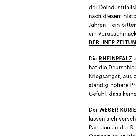
der Deindustrialis
nach diesem hist
Jahren – ein bitt
ein Vorgeschmack
BERLINER ZEITU
Die
RHEINPFALZ
a
hat die Deutschla
Kriegsangst, aus 
ständig höhere Pr
Gefühl, dass keine
Der
WESER-KURI
lassen sich versc
Parteien an der Re
Opposition spiele