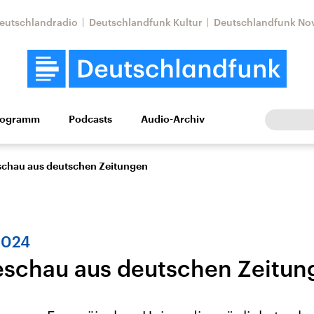
eutschlandradio
Deutschlandfunk Kultur
Deutschlandfunk No
rogramm
Podcasts
Audio-Archiv
Wirtschaft
Wissen
Kultur
Europa
Gesellschaf
schau aus deutschen Zeitungen
2024
eschau aus deutschen Zeitun
Nahostkonflikt
Iran
le Beiträge,
Aktuelle Lage und
Aktuelle Lage und