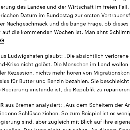
ierung des Landes und der Wirtschaft im freien Fall. 
orischen Datum im Bundestag zur ersten Vertrauens
erer Nachgeschmack und die bange Frage, ob dieses 
 auf die kommenden Wochen ist. Man ahnt Schlimme
NG
.
us Ludwigshafen glaubt: „Die absichtlich verlorene
nd-Krise nicht gelöst. Die Menschen im Land wollen 
der Rezession, nichts mehr hören von Migrationskon
eise für Butter und Benzin bezahlen. Sie beschleic
 Regierung imstande ist, die Republik zu reparieren
ER
aus Bremen analysiert: „Aus dem Scheitern der A
hiedene Schlüsse ziehen. So zum Beispiel ist es weni
gierung sind, aber zugleich mit Blick auf ihre eigene
n wollen. Das kann nicht gut gehen. An diesem Spag