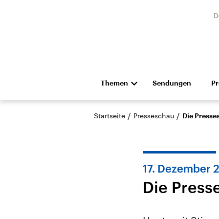
D
Themen
Sendungen
P
Die Nachrichten
Politik
/
/
Startseite
Presseschau
Die Presse
Hörspiel und Feature
Musik
17. Dezember 
Die Press
Landtagswahl Sachsen-
USA
Anhalt 2026
Aktuel