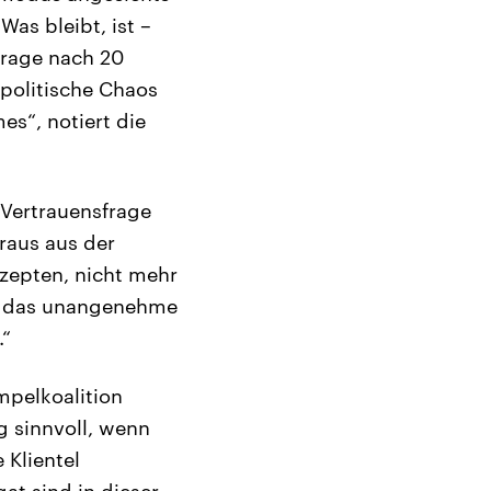
Was bleibt, ist –
frage nach 20
politische Chaos
s“, notiert die
 Vertrauensfrage
raus aus der
zepten, nicht mehr
ht das unangenehme
.“
mpelkoalition
g sinnvoll, wenn
 Klientel
at sind in dieser