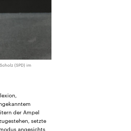
 Scholz (SPD) im
lexion,
 ungekanntem
itern der Ampel
zugestehen, setzte
smodus angesichts