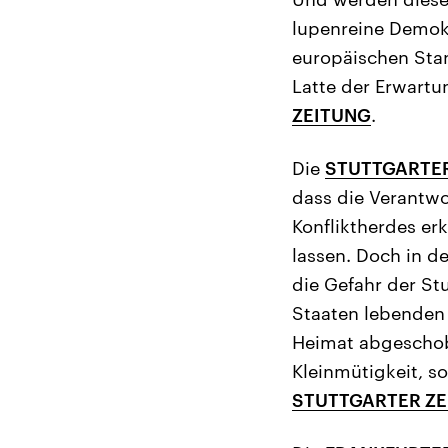
lupenreine Demok
europäischen Stan
Latte der Erwartu
ZEITUNG
.
Die
STUTTGARTER
dass die Verantwo
Konfliktherdes er
lassen. Doch in de
die Gefahr der St
Staaten lebenden 
Heimat abgeschob
Kleinmütigkeit, so
STUTTGARTER Z