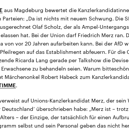
E
aus Magdeburg bewertet die Kanzlerkandidatinne
 Parteien: „Da ist nichts mit neuem Schwung. Die 
usgerechnet Olaf Scholz, der als Ampel-Untergangs
elassen hat. Bei der Union darf Friedrich Merz ran. 
a von vor 20 Jahren aufarbeiten kann. Bei der AfD w
 Pfeilregen auf das Establishment abfeuern. Für die 
tzende Ricarda Lang gerade per Talkshow die Devis
 Erwachsene zu behandeln seien. Warum bitteschön
t Märchenonkel Robert Habeck zum Kanzlerkandid
TIMME
.
verweist auf Unions-Kanzlerkandidat Merz, der sei
r Deutschland‘ überschrieben habe: „Merz ist – trotz
Alters – der Einzige, der tatsächlich für einen Aufb
ramm selbst und sein Personal geben das nicht her