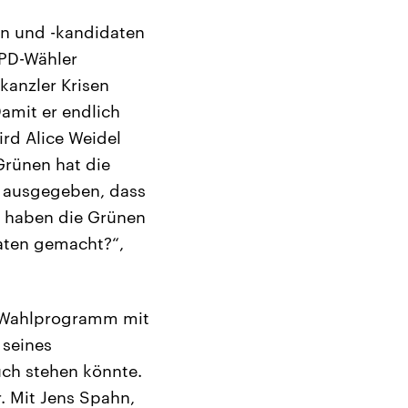
n und -kandidaten
SPD-Wähler
kanzler Krisen
Damit er endlich
ird Alice Weidel
Grünen hat die
e ausgegeben, dass
 haben die Grünen
aten gemacht?“,
n Wahlprogramm mit
 seines
ruch stehen könnte.
. Mit Jens Spahn,