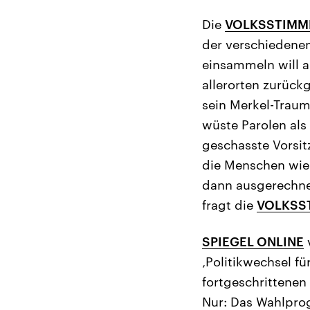
Die
VOLKSSTIMM
der verschiedenen
einsammeln will a
allerorten zurückg
sein Merkel-Traum
wüste Parolen als
geschasste Vorsi
die Menschen wie
dann ausgerechne
fragt die
VOLKSS
SPIEGEL ONLINE
‚Politikwechsel fü
fortgeschrittenen 
Nur: Das Wahlprog