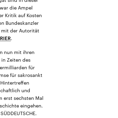
 war die Ampel
 Kritik auf Kosten
 von Bundeskanzler
 mit der Autorität
RIER
.
en nun mit ihren
in Zeiten des
rmilliarden für
mse für sakrosankt
 Hintertreffen
schaftlich und
um erst sechsten Mal
eschichte eingehen.
die SÜDDEUTSCHE.