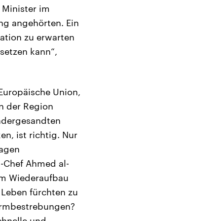
 Minister im
ung angehörten. Ein
ration zu erwarten
setzen kann“,
 Europäische Union,
in der Region
ndergesandten
, ist richtig. Nur
ragen
S-Chef Ahmed al-
zum Wiederaufbau
 Leben fürchten zu
formbestrebungen?
chnelle und