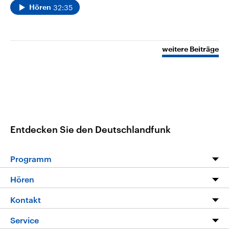
32:35
Hören
weitere Beiträge
Entdecken Sie den Deutschlandfunk
Programm
Programm
Hören
Alle Sendungen
Livestream
Kontakt
Die Nachrichten
Audios
Hörerservice
Service
Nachrichtenleicht