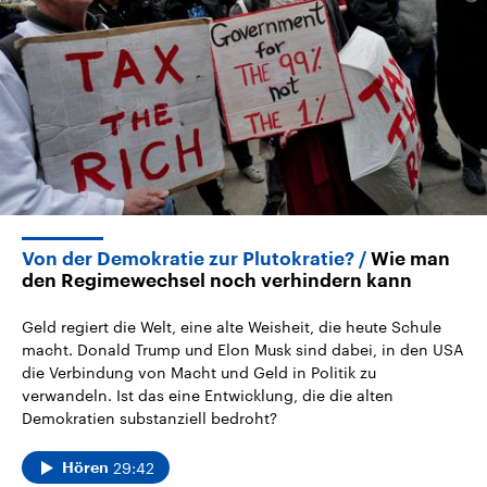
2026
Aktuelle Beiträge, Analys
Alle Informationen
Hintergründe
Sachsen-Anhalt wählt am 6.
Wirtschaftlich und militäri
September 2026 einen neuen
gehören die Vereinigten S
Landtag. Seit 2021 wird das
den mächtigsten Ländern 
Bundesland von einer Koalition aus
mit großem Einfluss auf d
CDU, SPD und FDP regiert.-
aktuelle Weltgeschehen.
Umfragen, Prognosen,
Wahlprogramme, aktuelle Berichte
Sendungen
Programm
Podcasts
und Hintergründe zu den Parteien
und Kandidaten der anstehenden
Wahl.
Audio-Archiv
Von der Demokratie zur Plutokratie?
Wie man
den Regimewechsel noch verhindern kann
Geld regiert die Welt, eine alte Weisheit, die heute Schule
macht. Donald Trump und Elon Musk sind dabei, in den USA
die Verbindung von Macht und Geld in Politik zu
verwandeln. Ist das eine Entwicklung, die die alten
Demokratien substanziell bedroht?
29:42
Hören