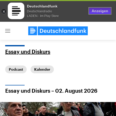
Deutschlandfunk
Anzeigen
Deutschlandradio
LADEN - Im Play Store
Close
menu
Essay und Diskurs
Themen
Podcast
Kalender
Essay und Diskurs – 02. August 2026
Landtagswahl Sachsen-Anhalt
USA