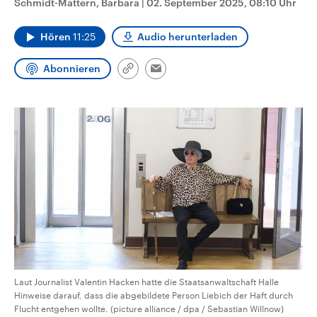
Schmidt-Mattern, Barbara
|
02. September 2025, 08:10 Uhr
CDU, SPD und FDP regiert.-
aktuelle Weltgeschehen.
Umfragen, Prognosen,
Wahlprogramme, aktuelle Berichte
Hören
11:25
Audio herunterladen
Sendungen
Programm
Podcasts
und Hintergründe zu den Parteien
und Kandidaten der anstehenden
Wahl.
Abonnieren
Link
Email
Audio-Archiv
kopieren/teilen
Laut Journalist Valentin Hacken hatte die Staatsanwaltschaft Halle
Hinweise darauf, dass die abgebildete Person Liebich der Haft durch
Flucht entgehen wollte. (picture alliance / dpa / Sebastian Willnow)