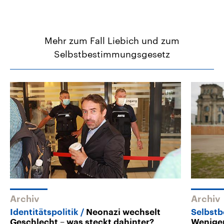
Mehr zum Fall Liebich und zum
Selbstbestimmungsgesetz
Archiv
Archiv
Identitätspolitik
Neonazi wechselt
Selbstb
Geschlecht – was steckt dahinter?
Weniger