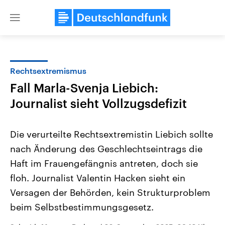
Close
menu
Rechtsextremismus
Themen
Fall Marla-Svenja Liebich:
Journalist sieht Vollzugsdefizit
Die verurteilte Rechtsextremistin Liebich sollte
nach Änderung des Geschlechtseintrags die
Haft im Frauengefängnis antreten, doch sie
Landtagswahl Sachsen-Anhalt
USA
floh. Journalist Valentin Hacken sieht ein
2026
Aktuelle Beiträge, Analys
Versagen der Behörden, kein Strukturproblem
Alle Informationen
Hintergründe
Sachsen-Anhalt wählt am 6.
Wirtschaftlich und militäri
beim Selbstbestimmungsgesetz.
September 2026 einen neuen
gehören die Vereinigten S
Landtag. Seit 2021 wird das
den mächtigsten Ländern 
Bundesland von einer Koalition aus
mit großem Einfluss auf d