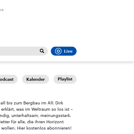
va
Live
Close
t
Sport
Menu
Playlist
odcast
Kalender
ll bis zum Bergbau im All: Dirk
erklärt, was im Weltraum so los ist –
ndig, unterhaltsam, meinungsstark.
etter für alle, die ihren Horizont
Faktenchecks
Bundesregierung
Migrati
 wollen. Hier kostenlos abonnieren!
In unseren Faktenchecks
Aktuelle Berichte und
Flucht