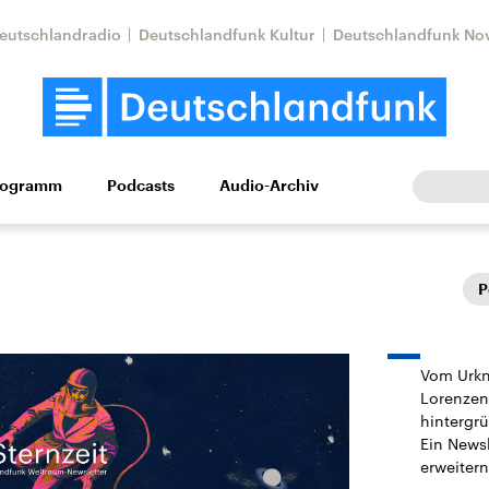
eutschlandradio
Deutschlandfunk Kultur
Deutschlandfunk No
rogramm
Podcasts
Audio-Archiv
Wirtschaft
Wissen
Kultur
Europa
Gesellschaf
P
Vom Urkna
Lorenzen 
hintergrü
Ein Newsl
Nahostkonflikt
Iran
erweitern
le Beiträge,
Aktuelle Lage und
Aktuelle Lage und