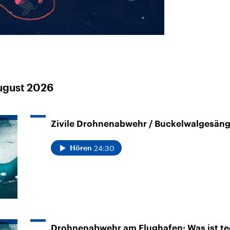
sen und
Hintergründe
Hintergründe
Der Überfall der
Der Iran – seit der
rgründe
haftlich und
palästinensischen
Islamischen Revolu
risch gehören die
Terrororganisation
1979 auch Islamisc
igten Staaten zu
Hamas im Oktober 2023
Republik Iran – ist e
ächtigsten
auf Israel hat in der
von einem
n der Erde, mit
Region wieder die
Religionsführer auto
 Einfluss auf das
Gewalt entfacht. Israel
regierter Staat im 
le Weltgeschehen.
möchte die Hamas
Osten. Eine Feindsc
zerstören. Diese wird wie
zu Israel und zu de
die Hisbollah im Libanon
ist fest in der
August 2026
vom Iran unterstützt.
Staatsideologie
verankert.
Zivile Drohnenabwehr / Buckelwalgesäng
24:30
Hören
Drohnenabwehr am Flughafen: Was ist t