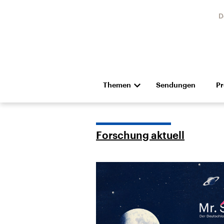
D
Themen
Sendungen
P
Die Nachrichten
Politik
Hörspiel und Feature
Musik
Forschung aktuell
Landtagswahl Sachsen-
USA
Anhalt 2026
Aktuel