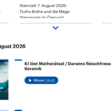
Sternzeit 7. August 2026:
Tycho Brahe und die Mega-
s
Sternwarte im Öresund
Am Mikrofon: Britta Fecke
Down
arrow
August 2026
KI löst Matherätsel / Darwins fleischfres
Keramik
24:42
Hören