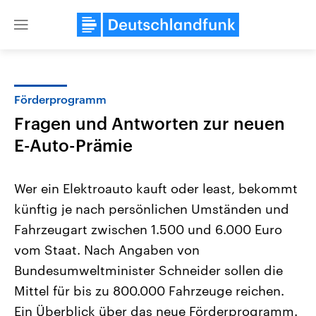
Close
menu
Förderprogramm
Themen
Fragen und Antworten zur neuen
E-Auto-Prämie
Wer ein Elektroauto kauft oder least, bekommt
künftig je nach persönlichen Umständen und
Fahrzeugart zwischen 1.500 und 6.000 Euro
Landtagswahl Sachsen-Anhalt
USA
vom Staat. Nach Angaben von
2026
Aktuelle Beiträge, Analys
Bundesumweltminister Schneider sollen die
Alle Informationen
Hintergründe
Sachsen-Anhalt wählt am 6.
Wirtschaftlich und militäri
Mittel für bis zu 800.000 Fahrzeuge reichen.
September 2026 einen neuen
gehören die Vereinigten S
Landtag. Seit 2021 wird das
den mächtigsten Ländern 
Ein Überblick über das neue Förderprogramm.
Bundesland von einer Koalition aus
mit großem Einfluss auf d