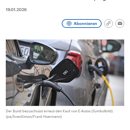
CDU, SPD und FDP regiert.-
aktuelle Weltgeschehen.
Umfragen, Prognosen,
19.01.2026
Wahlprogramme, aktuelle Berichte
Sendungen
Programm
Podcasts
und Hintergründe zu den Parteien
und Kandidaten der anstehenden
Abonnieren
Link
Emai
Wahl.
kopieren/te
Audio-Archiv
Der Bund bezuschusst erneut den Kauf von E-Autos (Symbolbild).
(pa/SvenSimon/Frank Hoermann)