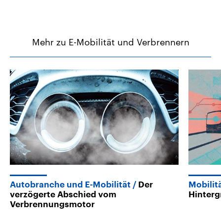
Mehr zu E-Mobilität und Verbrennern
Autobranche und E-Mobilität
Der
Mobilit
verzögerte Abschied vom
Hinter
Verbrennungsmotor