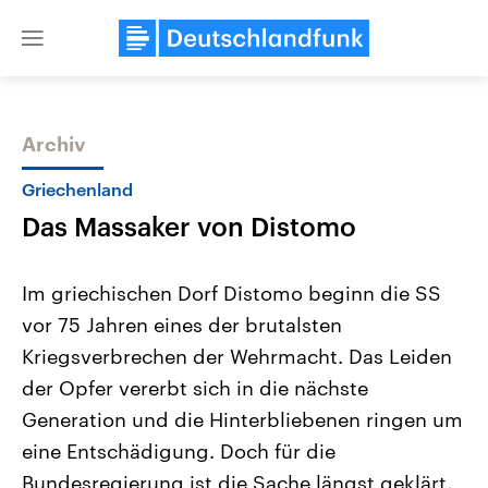
Close
menu
Archiv
Themen
Griechenland
Das Massaker von Distomo
Im griechischen Dorf Distomo beginn die SS
vor 75 Jahren eines der brutalsten
Kriegsverbrechen der Wehrmacht. Das Leiden
Landtagswahl Sachsen-Anhalt
USA
der Opfer vererbt sich in die nächste
2026
Aktuelle Beiträge, Analys
Alle Informationen
Generation und die Hinterbliebenen ringen um
Hintergründe
Sachsen-Anhalt wählt am 6.
Wirtschaftlich und militäri
eine Entschädigung. Doch für die
September 2026 einen neuen
gehören die Vereinigten S
Landtag. Seit 2021 wird das
den mächtigsten Ländern 
Bundesregierung ist die Sache längst geklärt.
Bundesland von einer Koalition aus
mit großem Einfluss auf d