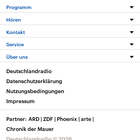
Programm
Programm
Hören
Alle Sendungen
Livestream
Kontakt
Die Nachrichten
Audios
Hörerservice
Service
Nachrichtenleicht
Podcasts
Social Media
FAQ
Über uns
Neue Beiträge auf dlf.de
Deutschlandfunk App
Newsletter
Deutschlandradio
Themen-Schwerpunkte
Nachrichten App
Deutschlandradio
Veranstaltungen
Presse
Frequenzen
Datenschutzerklärung
Musikliste
Ausbildung und Karriere
Nutzungsbedingungen
RSS
Transparenz
Impressum
Korrekturen
Barrierefreiheit
Partner
ARD
|
ZDF
|
Phoenix
|
arte
|
Chronik der Mauer
Deutschlandradio © 2026