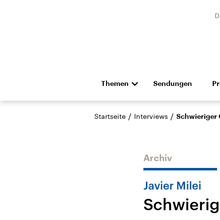
D
Themen
Sendungen
P
Die Nachrichten
Politik
/
/
Startseite
Interviews
Schwieriger 
Hörspiel und Feature
Musik
Archiv
Javier Milei
Schwierig
Landtagswahl Sachsen-
USA
Anhalt 2026
Aktuel