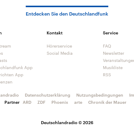
Entdecken Sie den Deutschlandfunk
n
Kontakt
Service
tream
Hörerservice
FAQ
os
Social Media
Newsletter
asts
Veranstaltunge
schlandfunk App
Musikliste
richten App
RSS
uenzen
landradio
Datenschutzerklärung
Nutzungsbedingungen
I
Partner
ARD
ZDF
Phoenix
arte
Chronik der Mauer
Deutschlandradio © 2026