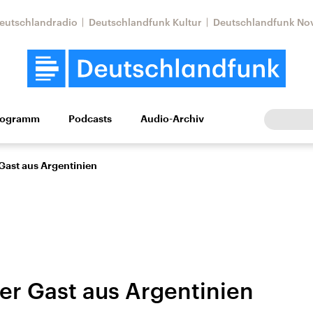
eutschlandradio
Deutschlandfunk Kultur
Deutschlandfunk No
rogramm
Podcasts
Audio-Archiv
Wirtschaft
Wissen
Kultur
Europa
Gesellschaf
Gast aus Argentinien
er Gast aus Argentinien
Nahostkonflikt
Iran
le Beiträge,
Aktuelle Lage und
Aktuelle Lage und