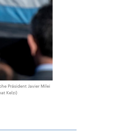
che Präsident Javier Milei
at Kelzi)