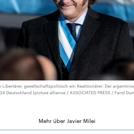
n Libertärer, gesellschaftspolitisch ein Reaktionärer: Der argentinis
24 Deutschland (picture alliance / ASSOCIATED PRESS / Farid Dum
Mehr über Javier Milei