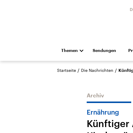
D
Themen
Sendungen
P
Die Nachrichten
Politik
/
/
Startseite
Die Nachrichten
Künftig
Hörspiel und Feature
Musik
Archiv
Ernährung
Künftiger 
Landtagswahl Sachsen-
USA
Anhalt 2026
Aktuel