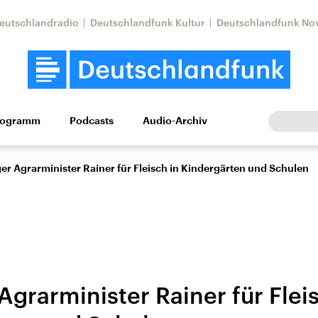
eutschlandradio
Deutschlandfunk Kultur
Deutschlandfunk No
rogramm
Podcasts
Audio-Archiv
Wirtschaft
Wissen
Kultur
Europa
Gesellschaf
er Agrarminister Rainer für Fleisch in Kindergärten und Schulen
Agrarminister Rainer für Flei
Nahostkonflikt
Iran
le Beiträge,
Aktuelle Lage und
Aktuelle Lage und