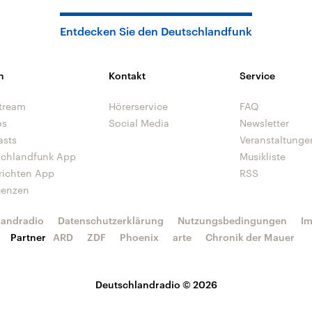
Entdecken Sie den Deutschlandfunk
n
Kontakt
Service
tream
Hörerservice
FAQ
os
Social Media
Newsletter
asts
Veranstaltunge
schlandfunk App
Musikliste
richten App
RSS
uenzen
landradio
Datenschutzerklärung
Nutzungsbedingungen
I
Partner
ARD
ZDF
Phoenix
arte
Chronik der Mauer
Deutschlandradio © 2026