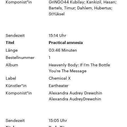
Komponist*in
GriNGO44 Kubilay; Kankizil, Hasan;
Bartels, Timur; Dahlem, Hubertus;
StYüksel
Sendezeit
15:14 Uhr
Titel
Practical amnesia
Länge
03:46 Minuten
Bestellnummer
1
Album
Heavenly Body: If I’m The Bottle
You’re The Message
Label
Chemical X
Künstler*in
Eartheater
Komponist*in
Alexandra Audrey Drewchin
Alexandra AudreyDrewchin
Sendezeit
15:05 Uhr