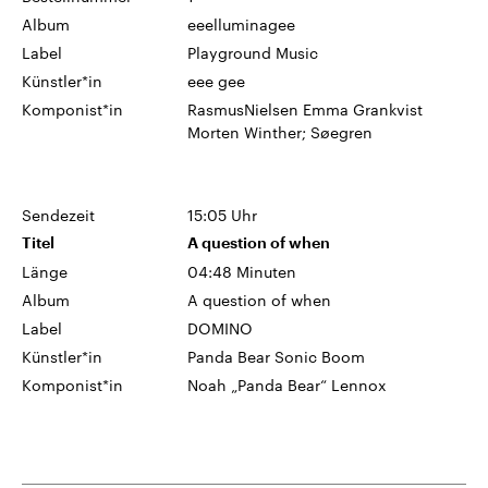
Album
eeelluminagee
Label
Playground Music
Künstler*in
eee gee
Komponist*in
RasmusNielsen Emma Grankvist
Morten Winther; Søegren
Sendezeit
15:05 Uhr
Titel
A question of when
Länge
04:48 Minuten
Album
A question of when
Label
DOMINO
Künstler*in
Panda Bear Sonic Boom
Komponist*in
Noah „Panda Bear“ Lennox