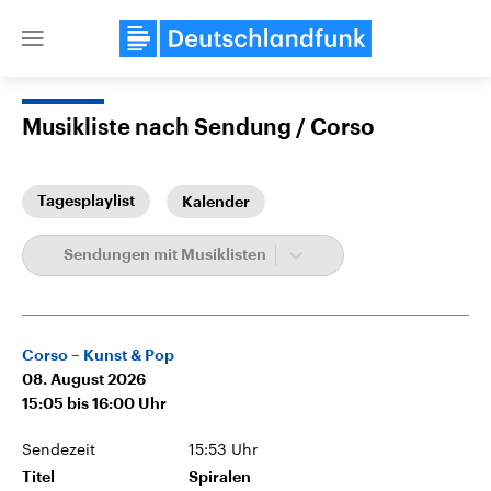
Close
menu
Musikliste nach Sendung
Corso
Themen
Tagesplaylist
Kalender
Sendungen mit Musiklisten
Corso – Kunst & Pop
08. August 2026
Landtagswahl Sachsen-Anhalt
USA
2026
Aktuelle Beiträge, Analys
15:05
bis
16:00
Uhr
Alle Informationen
Hintergründe
Sachsen-Anhalt wählt am 6.
Wirtschaftlich und militäri
Sendezeit
15:53 Uhr
September 2026 einen neuen
gehören die Vereinigten S
Landtag. Seit 2021 wird das
den mächtigsten Ländern 
Titel
Spiralen
Bundesland von einer Koalition aus
mit großem Einfluss auf d