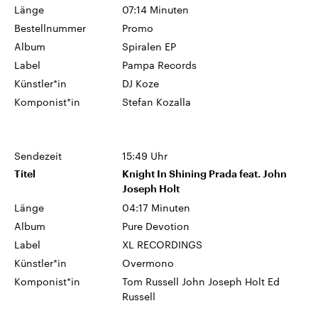
CDU, SPD und FDP regiert.-
aktuelle Weltgeschehen.
Länge
07:14 Minuten
Umfragen, Prognosen,
Bestellnummer
Promo
Wahlprogramme, aktuelle Berichte
Sendungen
Programm
Podcasts
und Hintergründe zu den Parteien
Album
Spiralen EP
und Kandidaten der anstehenden
Label
Pampa Records
Wahl.
Audio-Archiv
Künstler*in
DJ Koze
Komponist*in
Stefan Kozalla
Sendezeit
15:49 Uhr
Titel
Knight In Shining Prada feat. John
Joseph Holt
Länge
04:17 Minuten
Album
Pure Devotion
Label
XL RECORDINGS
Künstler*in
Overmono
Komponist*in
Tom Russell John Joseph Holt Ed
Russell