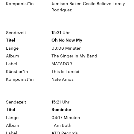
Komponist*in
Jamison Baken Cecile Believe Lorely
Rodriguez
Sendezeit
15:31 Uhr
Titel
Oh No Now My
Länge
03:06 Minuten
Album
The Singer in My Band
Label
MATADOR
Künstler*in
This Is Lorelei
Komponist*in
Nate Amos
Sendezeit
15:21 Uhr
Titel
Reminder
Länge
04:17 Minuten
Album
I Am Both
Label
ATO Records