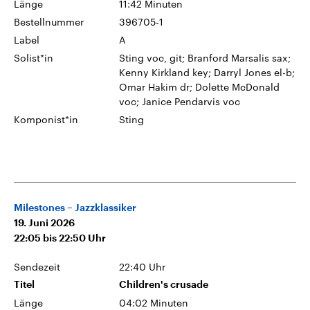
Länge
11:42 Minuten
Bestellnummer
396705-1
Label
A
Solist*in
Sting voc, git; Branford Marsalis sax;
Kenny Kirkland key; Darryl Jones el-b;
Omar Hakim dr; Dolette McDonald
voc; Janice Pendarvis voc
Komponist*in
Sting
Milestones – Jazzklassiker
19. Juni 2026
22:05
bis
22:50
Uhr
Sendezeit
22:40 Uhr
Titel
Children's crusade
Länge
04:02 Minuten