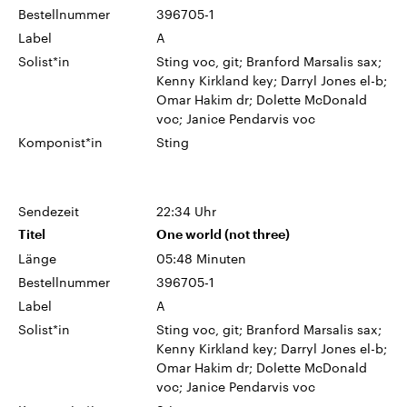
Bestellnummer
396705-1
Label
A
Solist*in
Sting voc, git; Branford Marsalis sax;
Kenny Kirkland key; Darryl Jones el-b;
Omar Hakim dr; Dolette McDonald
voc; Janice Pendarvis voc
Komponist*in
Sting
Sendezeit
22:34 Uhr
Titel
One world (not three)
Länge
05:48 Minuten
Bestellnummer
396705-1
Label
A
Solist*in
Sting voc, git; Branford Marsalis sax;
Kenny Kirkland key; Darryl Jones el-b;
Omar Hakim dr; Dolette McDonald
voc; Janice Pendarvis voc