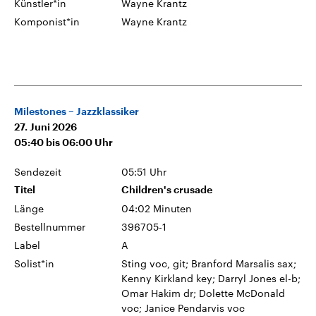
Künstler*in
Wayne Krantz
Komponist*in
Wayne Krantz
Milestones – Jazzklassiker
27. Juni 2026
05:40
bis
06:00
Uhr
Sendezeit
05:51 Uhr
Titel
Children's crusade
Länge
04:02 Minuten
Bestellnummer
396705-1
Label
A
Solist*in
Sting voc, git; Branford Marsalis sax;
Kenny Kirkland key; Darryl Jones el-b;
Omar Hakim dr; Dolette McDonald
voc; Janice Pendarvis voc