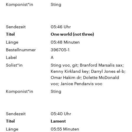
Komponist*in
Sting
Sendezeit
05:46 Uhr
Titel
One world (not three)
Länge
05:48 Minuten
Bestellnummer
396705-1
Label
A
Solist*in
Sting voc, git; Branford Marsalis sax;
Kenny Kirkland key; Darryl Jones el-b;
Omar Hakim dr; Dolette McDonald
voc; Janice Pendarvis voc
Komponist*in
Sting
Sendezeit
05:40 Uhr
Titel
Lament
Länge
05:55 Minuten