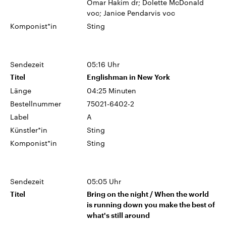
Omar Hakim dr; Dolette McDonald
voc; Janice Pendarvis voc
Komponist*in
Sting
Sendezeit
05:16 Uhr
Titel
Englishman in New York
Länge
04:25 Minuten
Bestellnummer
75021-6402-2
Label
A
Künstler*in
Sting
Komponist*in
Sting
Sendezeit
05:05 Uhr
Titel
Bring on the night / When the world
is running down you make the best of
what's still around