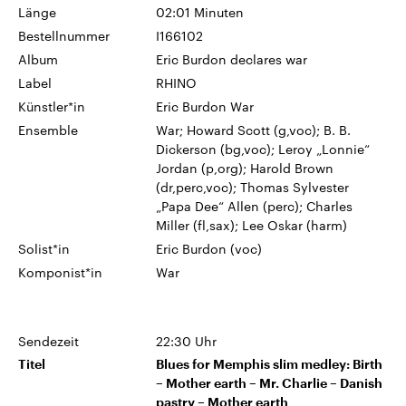
CDU, SPD und FDP regiert.-
aktuelle Weltgeschehen.
Länge
02:01 Minuten
Umfragen, Prognosen,
Bestellnummer
I166102
Wahlprogramme, aktuelle Berichte
Sendungen
Programm
Podcasts
und Hintergründe zu den Parteien
Album
Eric Burdon declares war
und Kandidaten der anstehenden
Label
RHINO
Wahl.
Audio-Archiv
Künstler*in
Eric Burdon War
Ensemble
War; Howard Scott (g,voc); B. B.
Dickerson (bg,voc); Leroy „Lonnie“
Jordan (p,org); Harold Brown
(dr,perc,voc); Thomas Sylvester
„Papa Dee“ Allen (perc); Charles
Miller (fl,sax); Lee Oskar (harm)
Solist*in
Eric Burdon (voc)
Komponist*in
War
Sendezeit
22:30 Uhr
Titel
Blues for Memphis slim medley: Birth
– Mother earth – Mr. Charlie – Danish
pastry – Mother earth