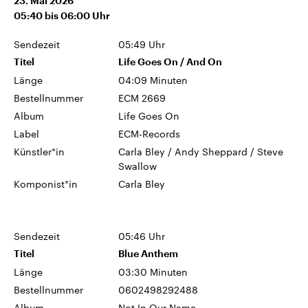
23. Mai 2026
05:40
bis
06:00
Uhr
Sendezeit
05:49 Uhr
Titel
Life Goes On / And On
Länge
04:09 Minuten
Bestellnummer
ECM 2669
Album
Life Goes On
Label
ECM-Records
Künstler*in
Carla Bley / Andy Sheppard / Steve
Swallow
Komponist*in
Carla Bley
Sendezeit
05:46 Uhr
Titel
Blue Anthem
Länge
03:30 Minuten
Bestellnummer
0602498292488
Album
Not In Our Name