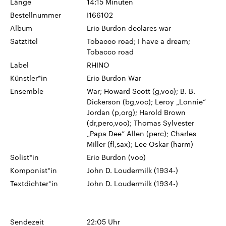
Länge
14:15 Minuten
Bestellnummer
I166102
Album
Eric Burdon declares war
Satztitel
Tobacco road; I have a dream;
Tobacco road
Label
RHINO
Künstler*in
Eric Burdon War
Ensemble
War; Howard Scott (g,voc); B. B.
Dickerson (bg,voc); Leroy „Lonnie“
Jordan (p,org); Harold Brown
(dr,perc,voc); Thomas Sylvester
„Papa Dee“ Allen (perc); Charles
Miller (fl,sax); Lee Oskar (harm)
Solist*in
Eric Burdon (voc)
Komponist*in
John D. Loudermilk (1934-)
Textdichter*in
John D. Loudermilk (1934-)
Sendezeit
22:05 Uhr