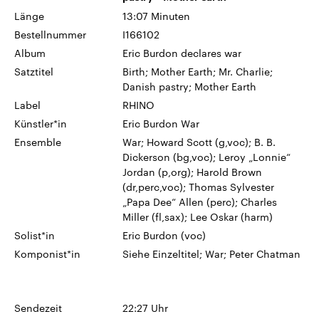
Länge
13:07 Minuten
Bestellnummer
I166102
Album
Eric Burdon declares war
Satztitel
Birth; Mother Earth; Mr. Charlie;
Danish pastry; Mother Earth
Label
RHINO
Künstler*in
Eric Burdon War
Ensemble
War; Howard Scott (g,voc); B. B.
Dickerson (bg,voc); Leroy „Lonnie“
Jordan (p,org); Harold Brown
(dr,perc,voc); Thomas Sylvester
„Papa Dee“ Allen (perc); Charles
Miller (fl,sax); Lee Oskar (harm)
Solist*in
Eric Burdon (voc)
Komponist*in
Siehe Einzeltitel; War; Peter Chatman
Sendezeit
22:27 Uhr