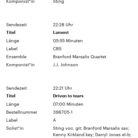
Komponist*in
Sting
Sendezeit
22:28 Uhr
Titel
Lament
Länge
05:55 Minuten
Label
CBS
Ensemble
Branford Marsalis Quartet
Komponist*in
J.J. Johnson
Sendezeit
22:21 Uhr
Titel
Driven to tears
Länge
07:00 Minuten
Bestellnummer
396705-1
Label
A
Solist*in
Sting voc, git; Branford Marsalis sax;
Kenny Kirkland key; Darryl Jones el-b;