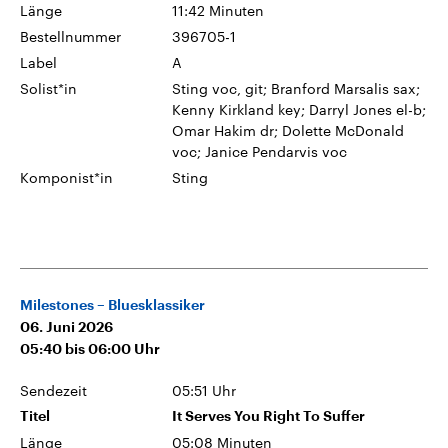
Länge
11:42 Minuten
Bestellnummer
396705-1
Label
A
Solist*in
Sting voc, git; Branford Marsalis sax;
Kenny Kirkland key; Darryl Jones el-b;
Omar Hakim dr; Dolette McDonald
voc; Janice Pendarvis voc
Komponist*in
Sting
Milestones – Bluesklassiker
06. Juni 2026
05:40
bis
06:00
Uhr
Sendezeit
05:51 Uhr
Titel
It Serves You Right To Suffer
Länge
05:08 Minuten