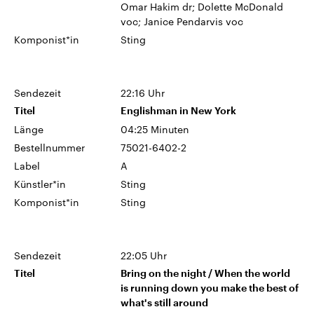
Omar Hakim dr; Dolette McDonald
voc; Janice Pendarvis voc
Komponist*in
Sting
Sendezeit
22:16 Uhr
Titel
Englishman in New York
Länge
04:25 Minuten
Bestellnummer
75021-6402-2
Label
A
Künstler*in
Sting
Komponist*in
Sting
Sendezeit
22:05 Uhr
Titel
Bring on the night / When the world
is running down you make the best of
what's still around