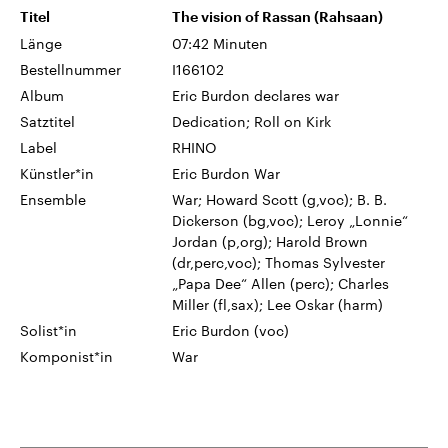
Titel
The vision of Rassan (Rahsaan)
Länge
07:42 Minuten
Bestellnummer
I166102
Album
Eric Burdon declares war
Satztitel
Dedication; Roll on Kirk
Label
RHINO
Künstler*in
Eric Burdon War
Ensemble
War; Howard Scott (g,voc); B. B.
Dickerson (bg,voc); Leroy „Lonnie“
Jordan (p,org); Harold Brown
(dr,perc,voc); Thomas Sylvester
„Papa Dee“ Allen (perc); Charles
Miller (fl,sax); Lee Oskar (harm)
Solist*in
Eric Burdon (voc)
Komponist*in
War