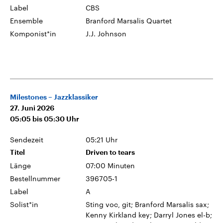
Label
CBS
Ensemble
Branford Marsalis Quartet
Komponist*in
J.J. Johnson
Milestones – Jazzklassiker
27. Juni 2026
05:05
bis
05:30
Uhr
Sendezeit
05:21 Uhr
Titel
Driven to tears
Länge
07:00 Minuten
Bestellnummer
396705-1
Label
A
Solist*in
Sting voc, git; Branford Marsalis sax;
Kenny Kirkland key; Darryl Jones el-b;