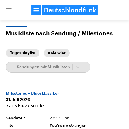
Close
menu
Musikliste nach Sendung
Milestones
Themen
Tagesplaylist
Kalender
Sendungen mit Musiklisten
Milestones – Bluesklassiker
31. Juli 2026
Landtagswahl Sachsen-Anhalt
USA
2026
Aktuelle Beiträge, Analys
22:05
bis
22:50
Uhr
Alle Informationen
Hintergründe
Sachsen-Anhalt wählt am 6.
Wirtschaftlich und militäri
Sendezeit
22:43 Uhr
September 2026 einen neuen
gehören die Vereinigten S
Landtag. Seit 2021 wird das
den mächtigsten Ländern 
Titel
You're no stranger
Bundesland von einer Koalition aus
mit großem Einfluss auf d