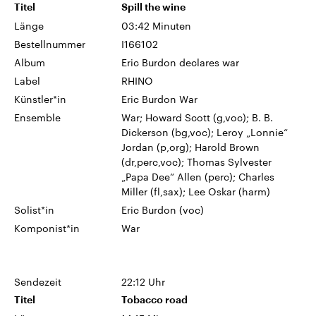
Titel
Spill the wine
Länge
03:42 Minuten
Bestellnummer
I166102
Album
Eric Burdon declares war
Label
RHINO
Künstler*in
Eric Burdon War
Ensemble
War; Howard Scott (g,voc); B. B.
Dickerson (bg,voc); Leroy „Lonnie“
Jordan (p,org); Harold Brown
(dr,perc,voc); Thomas Sylvester
„Papa Dee“ Allen (perc); Charles
Miller (fl,sax); Lee Oskar (harm)
Solist*in
Eric Burdon (voc)
Komponist*in
War
Sendezeit
22:12 Uhr
Titel
Tobacco road