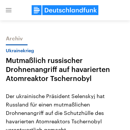
Close
menu
Archiv
Themen
Ukrainekrieg
Mutmaßlich russischer
Drohnenangriff auf havarierten
Atomreaktor Tschernobyl
Der ukrainische Präsident Selenskyj hat
Landtagswahl Sachsen-Anhalt
USA
Russland für einen mutmaßlichen
2026
Aktuelle Beiträge, Analys
Alle Informationen
Hintergründe
Drohnenangriff auf die Schutzhülle des
Sachsen-Anhalt wählt am 6.
Wirtschaftlich und militäri
September 2026 einen neuen
gehören die Vereinigten S
havarierten Atomreaktors Tschernobyl
Landtag. Seit 2021 wird das
den mächtigsten Ländern 
Bundesland von einer Koalition aus
verantwortlich gemacht.
mit großem Einfluss auf d