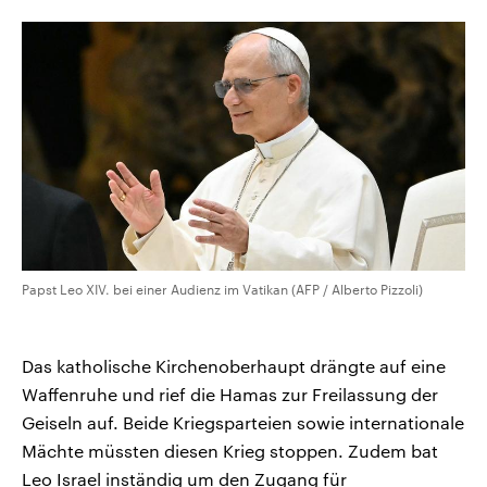
CDU, SPD und FDP regiert.-
aktuelle Weltgeschehen.
Umfragen, Prognosen,
Wahlprogramme, aktuelle Berichte
Sendungen
Programm
Podcasts
und Hintergründe zu den Parteien
und Kandidaten der anstehenden
Wahl.
Audio-Archiv
Papst Leo XIV. bei einer Audienz im Vatikan (AFP / Alberto Pizzoli)
Das katholische Kirchenoberhaupt drängte auf eine
Waffenruhe und rief die Hamas zur Freilassung der
Geiseln auf. Beide Kriegsparteien sowie internationale
Mächte müssten diesen Krieg stoppen. Zudem bat
Leo Israel inständig um den Zugang für