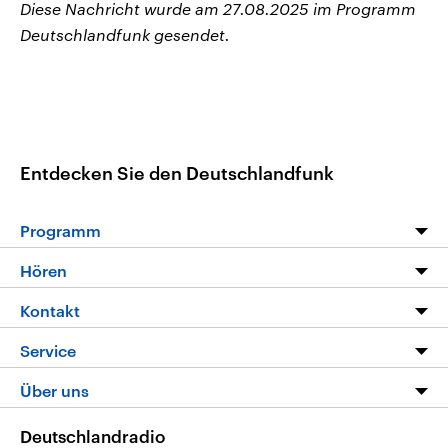
Diese Nachricht wurde am 27.08.2025 im Programm
Deutschlandfunk gesendet.
Entdecken Sie den Deutschlandfunk
Programm
Programm
Hören
Alle Sendungen
Livestream
Kontakt
Die Nachrichten
Audios
Hörerservice
Service
Nachrichtenleicht
Podcasts
Social Media
FAQ
Über uns
Neue Beiträge auf dlf.de
Deutschlandfunk App
Newsletter
Deutschlandradio
Themen-Schwerpunkte
Nachrichten App
Deutschlandradio