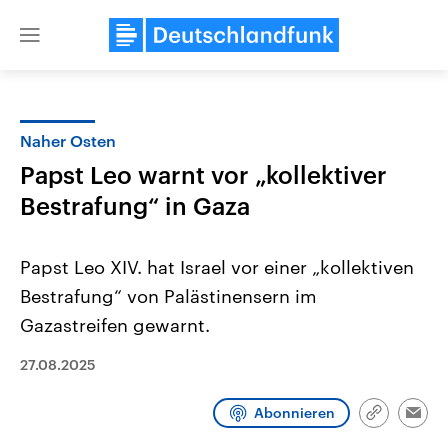
Close
menu
Naher Osten
Themen
Papst Leo warnt vor „kollektiver
Bestrafung“ in Gaza
Papst Leo XIV. hat Israel vor einer „kollektiven
Bestrafung“ von Palästinensern im
Gazastreifen gewarnt.
Landtagswahl Sachsen-Anhalt
USA
27.08.2025
2026
Aktuelle Beiträge, Analys
Alle Informationen
Hintergründe
Sachsen-Anhalt wählt am 6.
Wirtschaftlich und militäri
September 2026 einen neuen
gehören die Vereinigten S
Abonnieren
Link
Emai
Landtag. Seit 2021 wird das
den mächtigsten Ländern 
kopieren/te
Bundesland von einer Koalition aus
mit großem Einfluss auf d