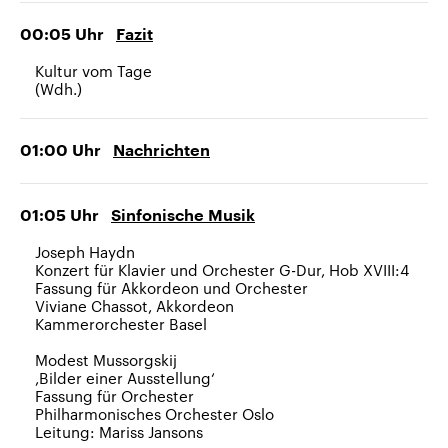
CDU, SPD und FDP regiert.-
aktuelle Weltgeschehen.
Umfragen, Prognosen,
00:05
Uhr
Fazit
Wahlprogramme, aktuelle Berichte
Sendungen
Programm
Podcasts
und Hintergründe zu den Parteien
Kultur vom Tage
und Kandidaten der anstehenden
(Wdh.)
Wahl.
Audio-Archiv
01:00
Uhr
Nachrichten
01:05
Uhr
Sinfonische Musik
Joseph Haydn
Konzert für Klavier und Orchester G-Dur, Hob XVIII:4
Fassung für Akkordeon und Orchester
Viviane Chassot, Akkordeon
Kammerorchester Basel
Modest Mussorgskij
,Bilder einer Ausstellung‘
Fassung für Orchester
Philharmonisches Orchester Oslo
Leitung: Mariss Jansons