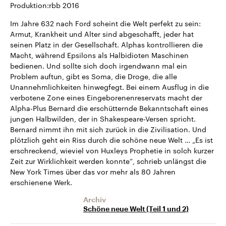
Produktion:rbb 2016
Im Jahre 632 nach Ford scheint die Welt perfekt zu sein:
Armut, Krankheit und Alter sind abgeschafft, jeder hat
seinen Platz in der Gesellschaft. Alphas kontrollieren die
Macht, während Epsilons als Halbidioten Maschinen
bedienen. Und sollte sich doch irgendwann mal ein
Problem auftun, gibt es Soma, die Droge, die alle
Unannehmlichkeiten hinwegfegt. Bei einem Ausflug in die
verbotene Zone eines Eingeborenenreservats macht der
Alpha-Plus Bernard die erschütternde Bekanntschaft eines
jungen Halbwilden, der in Shakespeare-Versen spricht.
Bernard nimmt ihn mit sich zurück in die Zivilisation. Und
plötzlich geht ein Riss durch die schöne neue Welt … „Es ist
erschreckend, wieviel von Huxleys Prophetie in solch kurzer
Zeit zur Wirklichkeit werden konnte“, schrieb unlängst die
New York Times über das vor mehr als 80 Jahren
erschienene Werk.
Archiv
Schöne neue Welt (Teil 1 und 2)