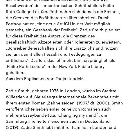
Beschwerden’ des amerikanischen Schriftstellers Philip
Roth College-Lektüre. Roth nahm sich damals die Freiheit,
die Grenzen des Erzählbaren zu überschreiten. Durch
Portnoy hat er „eine neue Art ICH in der Welt möglich
gemacht, ein Geschenk der Freiheit“. Zadie Smith plädiert
für diese Freiheit des Autors, die Grenzen des
gesellschaftlich Akzeptierten oder Tolerierten zu erweitern.
„Schreibende erschaffen sich ihre Ersatz-Ichs und nutzen
sie, um damit allen Fesseln und Festlegungen zu
entfliehen.“ ,Das Ich, das ich nicht bin’, ursprünglich als
,Philip Roth Lecture’ in der New York Public Library
gehalten.
Aus dem Englischen von Tanja Handels.
Zadie Smith, geboren 1975 in London, wuchs im Stadtteil
Willesden auf. Sie erlangte internationale Bekanntheit mit
ihrem ersten Roman ,Zähne zeigen‘ (1997/ dt. 2000). Smith
veröffentlichte neben einer Reihe von Romanen auch
mehrere Essaybände (u.a. ,Changing my mind'), die
Sammlung ,Freiheiten‘ erschien auch in Deutschland
(2019). Zadie Smith lebt mit ihrer Familie in London und