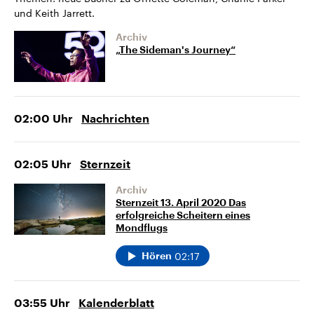
und Keith Jarrett.
Archiv
„The Sideman's Journey“
02:00
Uhr
Nachrichten
02:05
Uhr
Sternzeit
Archiv
Sternzeit 13. April 2020 Das
erfolgreiche Scheitern eines
Mondflugs
02:17
Hören
03:55
Uhr
Kalenderblatt