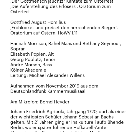
,Der Gottmensch jauchzt.‘ Kantate zum Osterfest
,Die Auferstehung des Erlösers‘. Oratorium zum
Osterfest
Gottfried August Homilius
,Frohlocket und preiset den herrschenden Sieger‘.
Oratorium auf Ostern, HoWV I.11
Hannah Morrison, Rahel Maas und Bethany Seymour,
Sopran
Elisabeth Popien, Alt
Georg Poplutz, Tenor
André Morsch, Bass
Kölner Akademie
Leitung: Michael Alexander Willens
Aufnahmen vom November 2019 aus dem
Deutschlandfunk Kammermusiksaal
Am Mikrofon: Bernd Heyder
Johann Friedrich Agricola, Jahrgang 1720, darf als einer
der wichtigsten Schüler Johann Sebastian Bachs
gelten. Mit 21 Jahren ging er ins kulturell aufblühende
Berlin, wo er später führende Hofkapell-Ämter