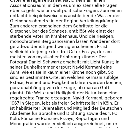
Osterfeiertagen entfaltet Navid Kermani einen
Assoziationsraum, in dem es um existenzielle Fragen
ebenso geht wie um weltpolitische Fragen. Zum einen
entfacht beispielsweise das ausbleibende Wasser der
Gletscherschmelze in der Region Verteilungskämpfe.
Zum anderen erscheinen dem Schriftsteller die
Gletscher, bar des Schnees, entblößt wie einst der
sterbende Vater im Krankenhaus. Und die riesigen,
monochromen Bergpanoramen lassen Wanderer dort
geradezu demütigend winzig erscheinen. Es ist
vielleicht derjenige der drei Oster-Essays, der am
meisten von mystischer Erfahrung kündet: Der
Fotograf Daniel Schwartz erschafft mit Licht Kunst; in
seiner Dunkelkammer erspürt Navid Kermani eine
Aura, wie es sie in kaum einer Kirche noch gibt. So
sind es bestimmte Orte, an welchen Kermani zufolge
Extase, Freiheit und Ewigkeit erfahren werden können,
ganz unabhängig von der Frage, ob man an Gott
glaubt: Die Weite und Helligkeit der Natur kann eine
regelrechte Trance erzeugen. Navid Kermani, geboren
1967 in Siegen, lebt als freier Schriftsteller in Köln. Er
ist habilitierter Orientalist und Mitglied der Deutschen
Akademie für Sprache und Dichtung sowie des 1. FC
Köln. Für seine Romane, Essays, Reportagen und
Monografien wurde er vielfach ausgezeichnet, unter