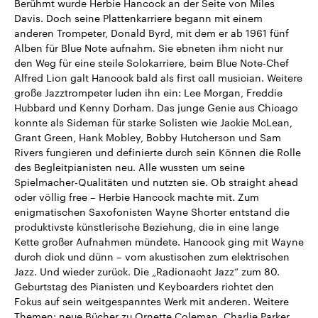
Berühmt wurde Herbie Hancock an der Seite von Miles
Davis. Doch seine Plattenkarriere begann mit einem
anderen Trompeter, Donald Byrd, mit dem er ab 1961 fünf
Alben für Blue Note aufnahm. Sie ebneten ihm nicht nur
den Weg für eine steile Solokarriere, beim Blue Note-Chef
Alfred Lion galt Hancock bald als first call musician. Weitere
große Jazztrompeter luden ihn ein: Lee Morgan, Freddie
Hubbard und Kenny Dorham. Das junge Genie aus Chicago
konnte als Sideman für starke Solisten wie Jackie McLean,
Grant Green, Hank Mobley, Bobby Hutcherson und Sam
Rivers fungieren und definierte durch sein Können die Rolle
des Begleitpianisten neu. Alle wussten um seine
Spielmacher-Qualitäten und nutzten sie. Ob straight ahead
oder völlig free – Herbie Hancock machte mit. Zum
enigmatischen Saxofonisten Wayne Shorter entstand die
produktivste künstlerische Beziehung, die in eine lange
Kette großer Aufnahmen mündete. Hancock ging mit Wayne
durch dick und dünn – vom akustischen zum elektrischen
Jazz. Und wieder zurück. Die „Radionacht Jazz“ zum 80.
Geburtstag des Pianisten und Keyboarders richtet den
Fokus auf sein weitgespanntes Werk mit anderen. Weitere
Themen: neue Bücher zu Ornette Coleman, Charlie Parker