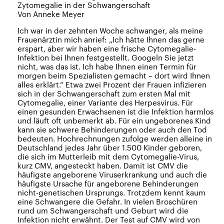
Zytomegalie in der Schwangerschaft
Von Anneke Meyer
Ich war in der zehnten Woche schwanger, als meine
Frauenärztin mich anrief: „Ich hätte Ihnen das gerne
erspart, aber wir haben eine frische Cytomegalie-
Infektion bei Ihnen festgestellt. Googeln Sie jetzt
nicht, was das ist. Ich habe Ihnen einen Termin für
morgen beim Spezialisten gemacht – dort wird Ihnen
alles erklärt.” Etwa zwei Prozent der Frauen infizieren
sich in der Schwangerschaft zum ersten Mal mit
Cytomegalie, einer Variante des Herpesvirus. Für
einen gesunden Erwachsenen ist die Infektion harmlos
und läuft oft unbemerkt ab. Für ein ungeborenes Kind
kann sie schwere Behinderungen oder auch den Tod
bedeuten. Hochrechnungen zufolge werden alleine in
Deutschland jedes Jahr über 1.500 Kinder geboren,
die sich im Mutterleib mit dem Cytomegalie-Virus,
kurz CMV, angesteckt haben. Damit ist CMV die
häufigste angeborene Viruserkrankung und auch die
häufigste Ursache für angeborene Behinderungen
nicht-genetischen Ursprungs. Trotzdem kennt kaum
eine Schwangere die Gefahr. In vielen Broschüren
rund um Schwangerschaft und Geburt wird die
Infektion nicht erwähnt. Der Test auf CMV wird von