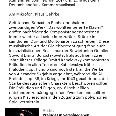
Aufnahmen vom Februar 2017 und 2018 aus dem
Deutschlandfunk Kammermusiksaal
Am Mikrofon: Klaus Gehrke
Seit Johann Sebastian Bachs epochalem
zweibändigen Werk „Das wohltemperierte Klavier“
griffen nachfolgende Komponistengenerationen
immer wieder auf seine Idee zurück, Stücke in
sämtlichen Dur- und Molltonarten zu schreiben. Diese
musikalische Art der Gleichberechtigung fand auch
im sozialistischen Realismus der Sowjetunion Gefallen:
Sowohl Dmitri Schostakowitsch als auch sein zwei
Jahre älterer Kollege Dmitri Kabalevsky komponierten
Präludien in allen Tonarten. Kabalevskys frühe
Präludien, op. 1 und 5 sind noch stark an die Werke
von Alexander Skrjabin angelehnt, während die 24
Préludes, op. 38, im Kriegsjahr 1943 geschrieben, die
Stärke des russischen Charakters beschwören sollten.
Die Präludien und Fugen, op. 61 schließlich
entstanden zu pädagogischen Zwecken und sollten
jungen Klavierschülern den Zugang zum polyphonen
Spiel vermitteln.
Archiv
Préludes in verschiedenen