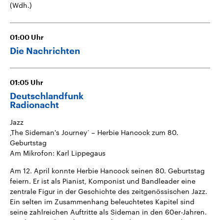
(Wdh.)
CDU, SPD und FDP regiert.-
aktuelle Weltgeschehen.
Umfragen, Prognosen,
Wahlprogramme, aktuelle Berichte
Sendungen
Programm
Podcasts
und Hintergründe zu den Parteien
und Kandidaten der anstehenden
01:00
Uhr
Wahl.
Die Nachrichten
Audio-Archiv
01:05
Uhr
Deutschlandfunk
Radionacht
Jazz
,The Sideman's Journey‘ – Herbie Hancock zum 80.
Geburtstag
Am Mikrofon: Karl Lippegaus
Am 12. April konnte Herbie Hancock seinen 80. Geburtstag
feiern. Er ist als Pianist, Komponist und Bandleader eine
zentrale Figur in der Geschichte des zeitgenössischen Jazz.
Ein selten im Zusammenhang beleuchtetes Kapitel sind
seine zahlreichen Auftritte als Sideman in den 60er-Jahren.