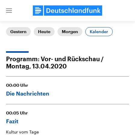
Close
menu
Kalender
Gestern
Heute
Morgen
Themen
Programm: Vor- und Rückschau
Montag, 13.04.2020
00:00
Uhr
Die Nachrichten
Landtagswahl Sachsen-Anhalt
USA
2026
Aktuelle Beiträge, Analys
00:05
Uhr
Alle Informationen
Hintergründe
Sachsen-Anhalt wählt am 6.
Wirtschaftlich und militäri
Fazit
September 2026 einen neuen
gehören die Vereinigten S
Landtag. Seit 2021 wird das
den mächtigsten Ländern 
Kultur vom Tage
Bundesland von einer Koalition aus
mit großem Einfluss auf d