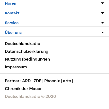
Programm
Hören
Alle Sendungen
Livestream
Kontakt
Die Nachrichten
Audios
Hörerservice
Service
Nachrichtenleicht
Podcasts
Social Media
FAQ
Über uns
Neue Beiträge auf dlf.de
Deutschlandfunk App
Newsletter
Deutschlandradio
Themen-Schwerpunkte
Nachrichten App
Deutschlandradio
Veranstaltungen
Presse
Frequenzen
Datenschutzerklärung
Musikliste
Ausbildung und Karriere
Nutzungsbedingungen
RSS
Transparenz
Impressum
Korrekturen
Barrierefreiheit
Partner
ARD
|
ZDF
|
Phoenix
|
arte
|
Chronik der Mauer
Deutschlandradio © 2026