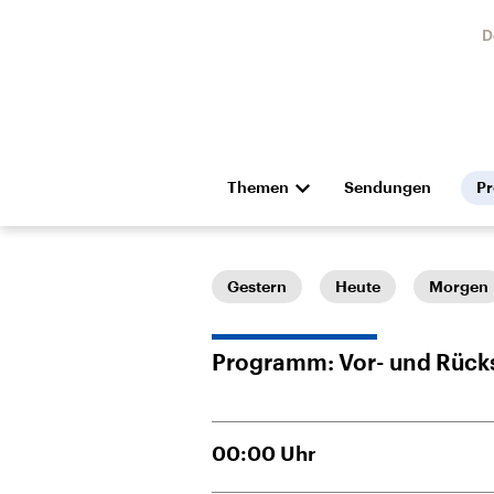
D
Themen
Sendungen
P
Die Nachrichten
Politik
Hörspiel und Feature
Musik
Gestern
Heute
Morgen
Programm: Vor- und Rück
00:00
Uhr
Landtagswahl Sachsen-
USA
Anhalt 2026
Aktuel