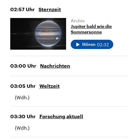
02:57
Uhr
Sternzeit
Archiv
Jupiter bald wie die
Sommersonne
02:32
Hören
03:00
Uhr
Nachrichten
03:05
Uhr
Weltzeit
(Wdh.)
03:30
Uhr
Forschung aktuell
(Wdh.)