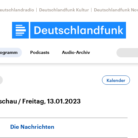
eutschlandradio
Deutschlandfunk Kultur
Deutschlandfunk No
rogramm
Podcasts
Audio-Archiv
Wirtschaft
Wissen
Kultur
Europa
Gesellschaf
Kalender
schau
Freitag, 13.01.2023
Die Nachrichten
Nahostkonflikt
Iran
le Beiträge,
Aktuelle Lage und
Aktuelle Lage und