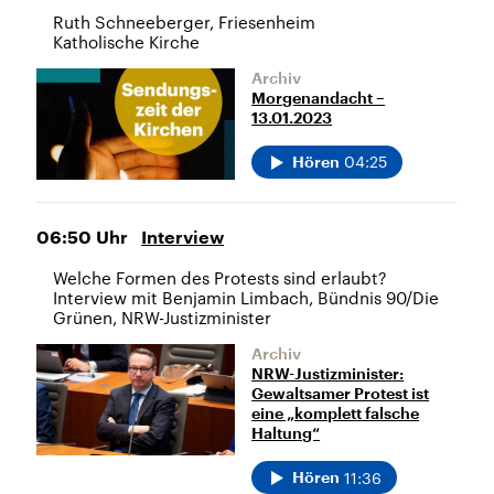
Ruth Schneeberger, Friesenheim
Katholische Kirche
Archiv
Morgenandacht –
13.01.2023
04:25
Hören
06:50
Uhr
Interview
Welche Formen des Protests sind erlaubt?
Interview mit Benjamin Limbach, Bündnis 90/Die
Grünen, NRW-Justizminister
Archiv
NRW-Justizminister:
Gewaltsamer Protest ist
eine „komplett falsche
Haltung“
11:36
Hören