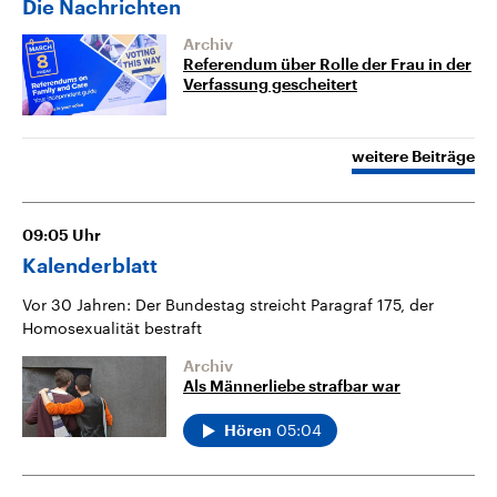
Die Nachrichten
Archiv
Referendum über Rolle der Frau in der
Verfassung gescheitert
weitere Beiträge
09:05
Uhr
Kalenderblatt
Vor 30 Jahren: Der Bundestag streicht Paragraf 175, der
Homosexualität bestraft
Archiv
Als Männerliebe strafbar war
05:04
Hören