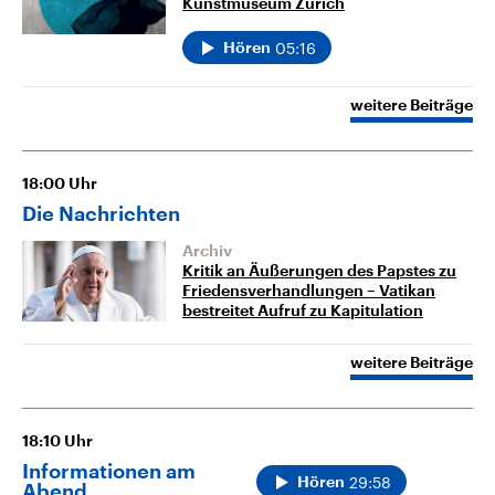
Kunstmuseum Zürich
05:16
Hören
weitere Beiträge
18:00
Uhr
Die Nachrichten
Archiv
Kritik an Äußerungen des Papstes zu
Friedensverhandlungen – Vatikan
bestreitet Aufruf zu Kapitulation
weitere Beiträge
18:10
Uhr
Informationen am
29:58
Hören
Abend