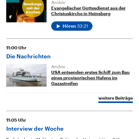
Archiv
Evangelischer Gottesdienst aus der
Christuskirche in Heinsberg
53:21
Hören
11:00
Uhr
Die Nachrichten
Archiv
USA entsenden erstes Schiff zum Bau
eines provisorischen Hafens im
Gazastreifen
weitere Beiträge
11:05
Uhr
Interview der Woche