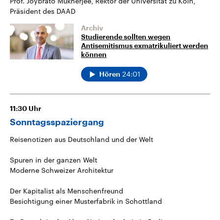
Prof. Joybrato Mukherjee, Rektor der Universität zu Köln,
Präsident des DAAD
Archiv
Studierende sollten wegen
Antisemitismus exmatrikuliert werden
können
24:01
Hören
11:30
Uhr
Sonntagsspaziergang
Reisenotizen aus Deutschland und der Welt
Spuren in der ganzen Welt
Moderne Schweizer Architektur
Der Kapitalist als Menschenfreund
Besichtigung einer Musterfabrik in Schottland