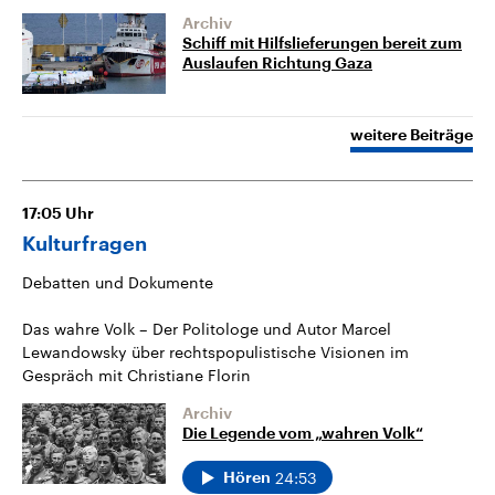
Archiv
Schiff mit Hilfslieferungen bereit zum
Auslaufen Richtung Gaza
weitere Beiträge
17:05
Uhr
Kulturfragen
Debatten und Dokumente
Das wahre Volk – Der Politologe und Autor Marcel
Lewandowsky über rechtspopulistische Visionen im
Gespräch mit Christiane Florin
Archiv
Die Legende vom „wahren Volk“
24:53
Hören