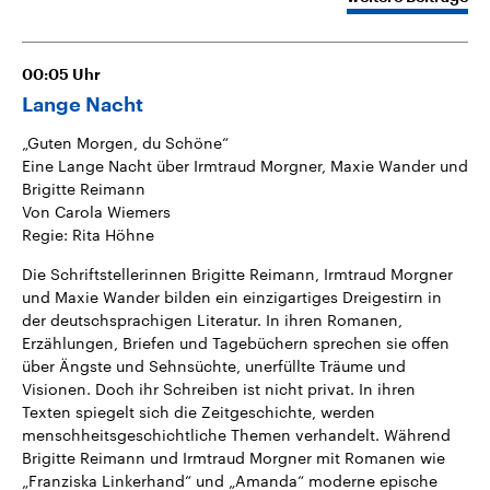
CDU, SPD und FDP regiert.-
aktuelle Weltgeschehen.
Umfragen, Prognosen,
Wahlprogramme, aktuelle Berichte
Sendungen
Programm
Podcasts
und Hintergründe zu den Parteien
00:05
Uhr
und Kandidaten der anstehenden
Wahl.
Lange Nacht
Audio-Archiv
„Guten Morgen, du Schöne“
Eine Lange Nacht über Irmtraud Morgner, Maxie Wander und
Brigitte Reimann
Von Carola Wiemers
Regie: Rita Höhne
Die Schriftstellerinnen Brigitte Reimann, Irmtraud Morgner
und Maxie Wander bilden ein einzigartiges Dreigestirn in
der deutschsprachigen Literatur. In ihren Romanen,
Erzählungen, Briefen und Tagebüchern sprechen sie offen
über Ängste und Sehnsüchte, unerfüllte Träume und
Visionen. Doch ihr Schreiben ist nicht privat. In ihren
Texten spiegelt sich die Zeitgeschichte, werden
menschheitsgeschichtliche Themen verhandelt. Während
Brigitte Reimann und Irmtraud Morgner mit Romanen wie
„Franziska Linkerhand“ und „Amanda“ moderne epische