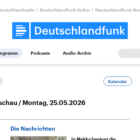
eutschlandradio
Deutschlandfunk Kultur
Deutschlandfunk No
rogramm
Podcasts
Audio-Archiv
Wirtschaft
Wissen
Kultur
Europa
Gesellschaf
Kalender
schau
Montag, 25.05.2026
Die Nachrichten
Nahostkonflikt
Iran
le Beiträge,
Aktuelle Lage und
Aktuelle Lage und
In Mekka beginnt die