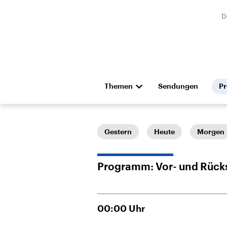
D
Themen
Sendungen
P
Die Nachrichten
Politik
Hörspiel und Feature
Musik
Gestern
Heute
Morgen
Programm: Vor- und Rück
00:00
Uhr
Landtagswahl Sachsen-
USA
Anhalt 2026
Aktuel