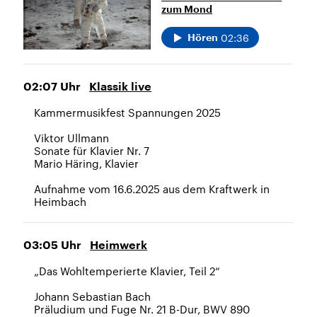
zum Mond
02:36
Hören
02:07
Uhr
Klassik live
Kammermusikfest Spannungen 2025
Viktor Ullmann
Sonate für Klavier Nr. 7
Mario Häring, Klavier
Aufnahme vom 16.6.2025 aus dem Kraftwerk in
Heimbach
03:05
Uhr
Heimwerk
„Das Wohltemperierte Klavier, Teil 2“
Johann Sebastian Bach
Präludium und Fuge Nr. 21 B-Dur, BWV 890