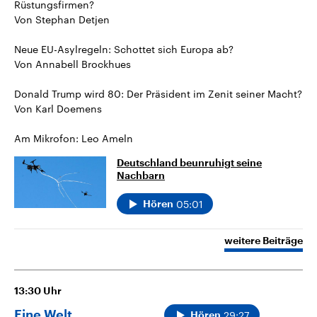
Rüstungsfirmen?
Von Stephan Detjen
Neue EU-Asylregeln: Schottet sich Europa ab?
Von Annabell Brockhues
Donald Trump wird 80: Der Präsident im Zenit seiner Macht?
Von Karl Doemens
Am Mikrofon: Leo Ameln
Deutschland beunruhigt seine
Nachbarn
05:01
Hören
weitere Beiträge
13:30
Uhr
Eine Welt
29:27
Hören