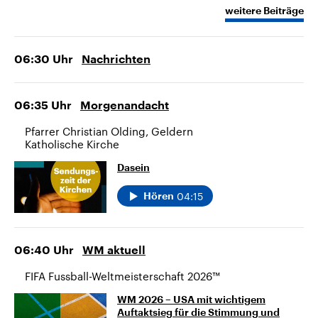
weitere Beiträge
06:30
Uhr
Nachrichten
06:35
Uhr
Morgenandacht
Pfarrer Christian Olding, Geldern
Katholische Kirche
Dasein
04:15
Hören
06:40
Uhr
WM aktuell
FIFA Fussball-Weltmeisterschaft 2026™
WM 2026 – USA mit wichtigem
Auftaktsieg für die Stimmung und