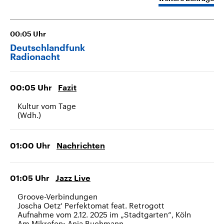
CDU, SPD und FDP regiert.-
aktuelle Weltgeschehen.
Umfragen, Prognosen,
Wahlprogramme, aktuelle Berichte
Sendungen
Programm
Podcasts
und Hintergründe zu den Parteien
00:05
Uhr
und Kandidaten der anstehenden
Wahl.
Deutschlandfunk
Audio-Archiv
Radionacht
00:05
Uhr
Fazit
Kultur vom Tage
(Wdh.)
01:00
Uhr
Nachrichten
01:05
Uhr
Jazz Live
Groove-Verbindungen
Joscha Oetz‘ Perfektomat feat. Retrogott
Aufnahme vom 2.12. 2025 im „Stadtgarten“, Köln
Am Mikrofon: Anja Buchmann