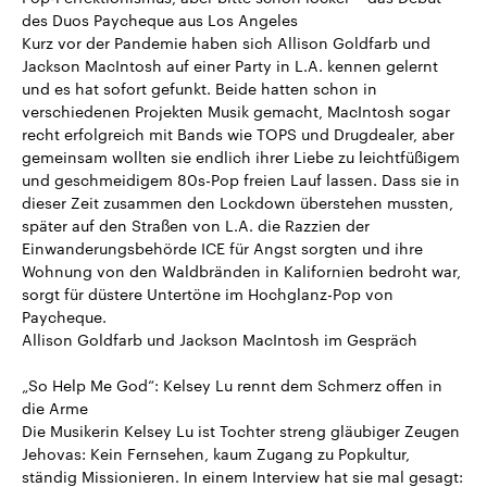
des Duos Paycheque aus Los Angeles
Kurz vor der Pandemie haben sich Allison Goldfarb und
Jackson MacIntosh auf einer Party in L.A. kennen gelernt
und es hat sofort gefunkt. Beide hatten schon in
verschiedenen Projekten Musik gemacht, MacIntosh sogar
recht erfolgreich mit Bands wie TOPS und Drugdealer, aber
gemeinsam wollten sie endlich ihrer Liebe zu leichtfüßigem
und geschmeidigem 80s-Pop freien Lauf lassen. Dass sie in
dieser Zeit zusammen den Lockdown überstehen mussten,
später auf den Straßen von L.A. die Razzien der
Einwanderungsbehörde ICE für Angst sorgten und ihre
Wohnung von den Waldbränden in Kalifornien bedroht war,
sorgt für düstere Untertöne im Hochglanz-Pop von
Paycheque.
Allison Goldfarb und Jackson MacIntosh im Gespräch
„So Help Me God“: Kelsey Lu rennt dem Schmerz offen in
die Arme
Die Musikerin Kelsey Lu ist Tochter streng gläubiger Zeugen
Jehovas: Kein Fernsehen, kaum Zugang zu Popkultur,
ständig Missionieren. In einem Interview hat sie mal gesagt: