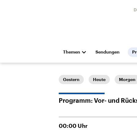
D
Themen
Sendungen
P
Die Nachrichten
Politik
Hörspiel und Feature
Musik
Gestern
Heute
Morgen
Programm: Vor- und Rück
00:00
Uhr
Landtagswahl Sachsen-
USA
Anhalt 2026
Aktuel