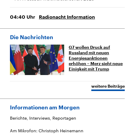
04:40
Uhr
Radionacht Information
Die Nachrichten
G7 wollen Druck auf
Russland mit neuen
Energiesanktionen
erhöhen – Merz sieht neue
Einigkeit mit Trump
weitere Beiträge
Informationen am Morgen
Berichte, Interviews, Reportagen
Am Mikrofon: Christoph Heinemann