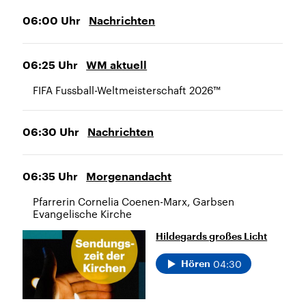
06:00
Uhr
Nachrichten
06:25
Uhr
WM aktuell
FIFA Fussball-Weltmeisterschaft 2026™
06:30
Uhr
Nachrichten
06:35
Uhr
Morgenandacht
Pfarrerin Cornelia Coenen-Marx, Garbsen
Evangelische Kirche
Hildegards großes Licht
04:30
Hören