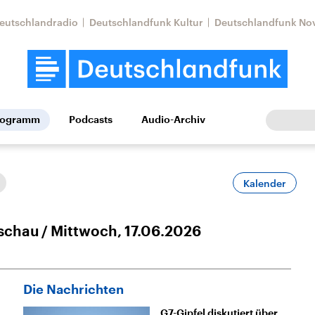
eutschlandradio
Deutschlandfunk Kultur
Deutschlandfunk No
rogramm
Podcasts
Audio-Archiv
Wirtschaft
Wissen
Kultur
Europa
Gesellschaf
Kalender
schau
Mittwoch, 17.06.2026
Die Nachrichten
Nahostkonflikt
Iran
le Beiträge,
Aktuelle Lage und
Aktuelle Lage und
G7-Gipfel diskutiert über