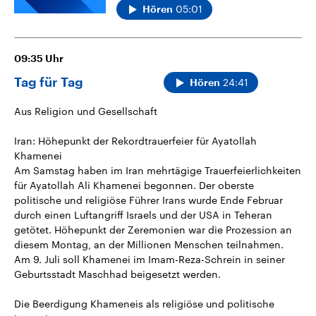
05:01
Hören
09:35
Uhr
Tag für Tag
24:41
Hören
Aus Religion und Gesellschaft
Iran: Höhepunkt der Rekordtrauerfeier für Ayatollah
Khamenei
Am Samstag haben im Iran mehrtägige Trauerfeierlichkeiten
für Ayatollah Ali Khamenei begonnen. Der oberste
politische und religiöse Führer Irans wurde Ende Februar
durch einen Luftangriff Israels und der USA in Teheran
getötet. Höhepunkt der Zeremonien war die Prozession an
diesem Montag, an der Millionen Menschen teilnahmen.
Am 9. Juli soll Khamenei im Imam-Reza-Schrein in seiner
Geburtsstadt Maschhad beigesetzt werden.
Die Beerdigung Khameneis als religiöse und politische