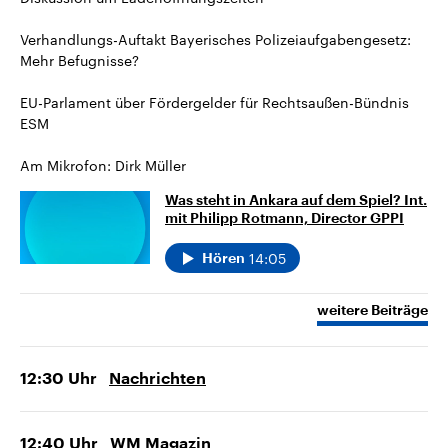
Verhandlungs-Auftakt Bayerisches Polizeiaufgabengesetz:
Mehr Befugnisse?
EU-Parlament über Fördergelder für Rechtsaußen-Bündnis
ESM
Am Mikrofon: Dirk Müller
Was steht in Ankara auf dem Spiel? Int.
mit Philipp Rotmann, Director GPPI
14:05
Hören
weitere Beiträge
12:30
Uhr
Nachrichten
12:40
Uhr
WM Magazin