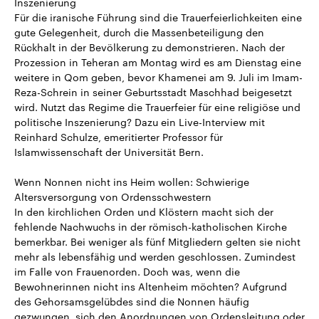
Inszenierung
Für die iranische Führung sind die Trauerfeierlichkeiten eine
gute Gelegenheit, durch die Massenbeteiligung den
Rückhalt in der Bevölkerung zu demonstrieren. Nach der
Prozession in Teheran am Montag wird es am Dienstag eine
weitere in Qom geben, bevor Khamenei am 9. Juli im Imam-
Reza-Schrein in seiner Geburtsstadt Maschhad beigesetzt
wird. Nutzt das Regime die Trauerfeier für eine religiöse und
politische Inszenierung? Dazu ein Live-Interview mit
Reinhard Schulze, emeritierter Professor für
Islamwissenschaft der Universität Bern.
Wenn Nonnen nicht ins Heim wollen: Schwierige
Altersversorgung von Ordensschwestern
In den kirchlichen Orden und Klöstern macht sich der
fehlende Nachwuchs in der römisch-katholischen Kirche
bemerkbar. Bei weniger als fünf Mitgliedern gelten sie nicht
mehr als lebensfähig und werden geschlossen. Zumindest
im Falle von Frauenorden. Doch was, wenn die
Bewohnerinnen nicht ins Altenheim möchten? Aufgrund
des Gehorsamsgelübdes sind die Nonnen häufig
gezwungen, sich den Anordnungen von Ordensleitung oder