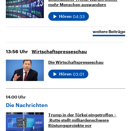
mehr Menschen auswandern
04:33
Hören
weitere Beiträge
13:56
Uhr
Wirtschaftspresseschau
Die Wirtschaftspresseschau
03:01
Hören
14:00
Uhr
Die Nachrichten
Trump in der Türkei eingetroffen –
Rutte stellt milliardenschwere
Rüstungsprojekte vor