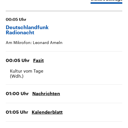
CDU, SPD und FDP regiert.-
aktuelle Weltgeschehen.
Umfragen, Prognosen,
Wahlprogramme, aktuelle Berichte
Sendungen
Programm
Podcasts
und Hintergründe zu den Parteien
00:05
Uhr
und Kandidaten der anstehenden
Wahl.
Deutschlandfunk
Audio-Archiv
Radionacht
Am Mikrofon: Leonard Ameln
00:05
Uhr
Fazit
Kultur vom Tage
(Wdh.)
01:00
Uhr
Nachrichten
01:05
Uhr
Kalenderblatt