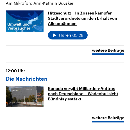
Am Mikrofon: Ann-Kathrin Büüsker
Hitzeschutz – In Zossen kämpfen
Stadtverordnete um den Erhalt von
Alleenbäumen
05:28
Hören
weitere Beiträge
12:00
Uhr
Die Nachrichten
Kanada vergibt Milliarden-Auftrag
nach Deutschland – Wadephul sieht
Bündnis gestärkt
weitere Beiträge