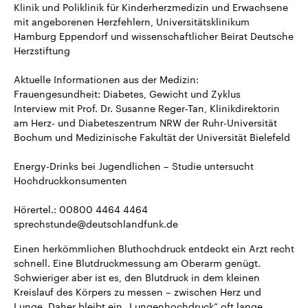
Klinik und Poliklinik für Kinderherzmedizin und Erwachsene
mit angeborenen Herzfehlern, Universitätsklinikum
Hamburg Eppendorf und wissenschaftlicher Beirat Deutsche
Herzstiftung
Aktuelle Informationen aus der Medizin:
Frauengesundheit: Diabetes, Gewicht und Zyklus
Interview mit Prof. Dr. Susanne Reger-Tan, Klinikdirektorin
am Herz- und Diabeteszentrum NRW der Ruhr-Universität
Bochum und Medizinische Fakultät der Universität Bielefeld
Energy-Drinks bei Jugendlichen – Studie untersucht
Hochdruckkonsumenten
Hörertel.: 00800 4464 4464
sprechstunde@deutschlandfunk.de
Einen herkömmlichen Bluthochdruck entdeckt ein Arzt recht
schnell. Eine Blutdruckmessung am Oberarm genügt.
Schwieriger aber ist es, den Blutdruck in dem kleinen
Kreislauf des Körpers zu messen – zwischen Herz und
Lunge. Daher bleibt ein „Lungenhochdruck“ oft lange