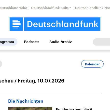
eutschlandradio
Deutschlandfunk Kultur
Deutschlandfunk No
rogramm
Podcasts
Audio-Archiv
Wirtschaft
Wissen
Kultur
Europa
Gesellschaf
Kalender
schau
Freitag, 10.07.2026
Die Nachrichten
Nahostkonflikt
Iran
le Beiträge,
Aktuelle Lage und
Aktuelle Lage und
Bundestag beschließt