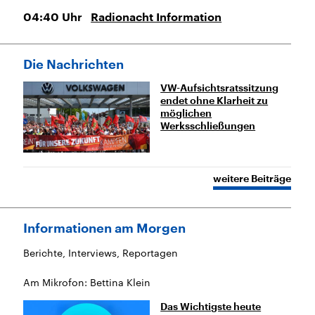
04:40
Uhr
Radionacht Information
Die Nachrichten
VW-Aufsichtsratssitzung
endet ohne Klarheit zu
möglichen
Werksschließungen
weitere Beiträge
Informationen am Morgen
Berichte, Interviews, Reportagen
Am Mikrofon: Bettina Klein
Das Wichtigste heute