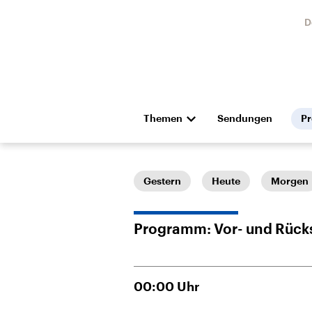
D
Themen
Sendungen
P
Die Nachrichten
Politik
Hörspiel und Feature
Musik
Gestern
Heute
Morgen
Programm: Vor- und Rück
00:00
Uhr
Landtagswahl Sachsen-
USA
Anhalt 2026
Aktuel