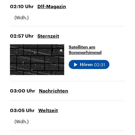
02:10
Uhr
Dlf-Magazin
(Wdh.)
02:57
Uhr
Sternzeit
Satelliten am
Sommerhimmel
02:31
Hören
03:00
Uhr
Nachrichten
03:05
Uhr
Weltzeit
(Wdh.)