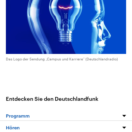
CDU, SPD und FDP regiert.-
aktuelle Weltgeschehen.
Umfragen, Prognosen,
Wahlprogramme, aktuelle Berichte
Sendungen
Programm
Podcasts
und Hintergründe zu den Parteien
und Kandidaten der anstehenden
Wahl.
Audio-Archiv
Das Logo der Sendung „Campus und Karriere“ (Deutschlandradio)
Entdecken Sie den Deutschlandfunk
Programm
Programm
Hören