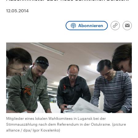
CDU, SPD und FDP regiert.-
aktuelle Weltgeschehen.
Umfragen, Prognosen,
12.05.2014
Wahlprogramme, aktuelle Berichte
Sendungen
Programm
Podcasts
und Hintergründe zu den Parteien
und Kandidaten der anstehenden
Abonnieren
Link
Wahl.
Emai
kopieren/te
Audio-Archiv
Mitglieder eines lokalen Wahlkomitees in Lugansk bei der
Stimmauszählung nach dem Referendum in der Ostukraine. (picture
alliance / dpa/ Igor Kovalenko)