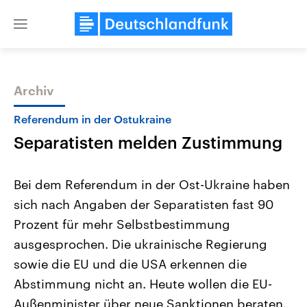
Close
menu
Archiv
Themen
Referendum in der Ostukraine
Separatisten melden Zustimmung
Bei dem Referendum in der Ost-Ukraine haben
sich nach Angaben der Separatisten fast 90
Prozent für mehr Selbstbestimmung
Landtagswahl Sachsen-Anhalt
USA
ausgesprochen. Die ukrainische Regierung
2026
Aktuelle Beiträge, Analys
Alle Informationen
sowie die EU und die USA erkennen die
Hintergründe
Sachsen-Anhalt wählt am 6.
Wirtschaftlich und militäri
Abstimmung nicht an. Heute wollen die EU-
September 2026 einen neuen
gehören die Vereinigten S
Landtag. Seit 2021 wird das
den mächtigsten Ländern 
Außenminister über neue Sanktionen beraten.
Bundesland von einer Koalition aus
mit großem Einfluss auf d