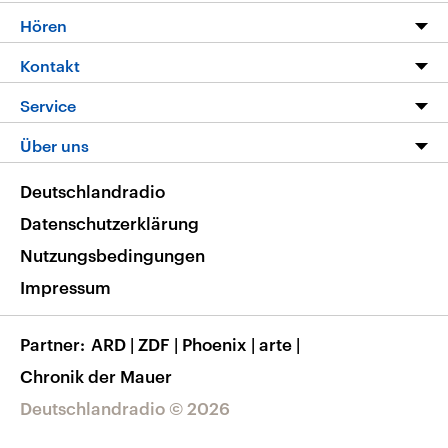
Programm
Hören
Alle Sendungen
Livestream
Kontakt
Die Nachrichten
Audios
Hörerservice
Service
Nachrichtenleicht
Podcasts
Social Media
FAQ
Über uns
Neue Beiträge auf dlf.de
Deutschlandfunk App
Newsletter
Deutschlandradio
Themen-Schwerpunkte
Nachrichten App
Deutschlandradio
Veranstaltungen
Presse
Frequenzen
Datenschutzerklärung
Musikliste
Ausbildung und Karriere
Nutzungsbedingungen
RSS
Transparenz
Impressum
Korrekturen
Barrierefreiheit
Partner
ARD
|
ZDF
|
Phoenix
|
arte
|
Chronik der Mauer
Deutschlandradio © 2026