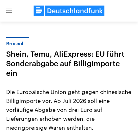
Close
menu
Brüssel
Themen
Shein, Temu, AliExpress: EU führt
Sonderabgabe auf Billigimporte
ein
Die Europäische Union geht gegen chinesische
Billigimporte vor. Ab Juli 2026 soll eine
Landtagswahl Sachsen-Anhalt
USA
vorläufige Abgabe von drei Euro auf
2026
Aktuelle Beiträge, Analys
Alle Informationen
Lieferungen erhoben werden, die
Hintergründe
Sachsen-Anhalt wählt am 6.
Wirtschaftlich und militäri
niedrigpreisige Waren enthalten.
September 2026 einen neuen
gehören die Vereinigten S
Landtag. Seit 2021 wird das
den mächtigsten Ländern 
Bundesland von einer Koalition aus
mit großem Einfluss auf d