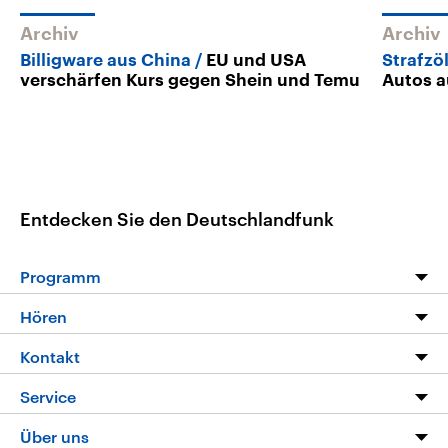
Archiv
Archiv
Billigware aus China
EU und USA
Strafzöl
verschärfen Kurs gegen Shein und Temu
Autos a
Entdecken Sie den Deutschlandfunk
Programm
Programm
Hören
Alle Sendungen
Livestream
Kontakt
Die Nachrichten
Audios
Hörerservice
Service
Nachrichtenleicht
Podcasts
Social Media
FAQ
Über uns
Neue Beiträge auf dlf.de
Deutschlandfunk App