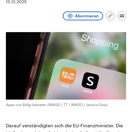
15.12.2025
CDU, SPD und FDP regiert.-
aktuelle Weltgeschehen.
Umfragen, Prognosen,
Wahlprogramme, aktuelle Berichte
Abonnieren
Sendungen
Programm
Podcasts
und Hintergründe zu den Parteien
Link
Emai
und Kandidaten der anstehenden
kopieren/te
Wahl.
Audio-Archiv
Apps von Billig-Anbieter (IMAGO / TT / IMAGO / Jessica Gow)
Darauf verständigten sich die EU-Finanzminister. Die