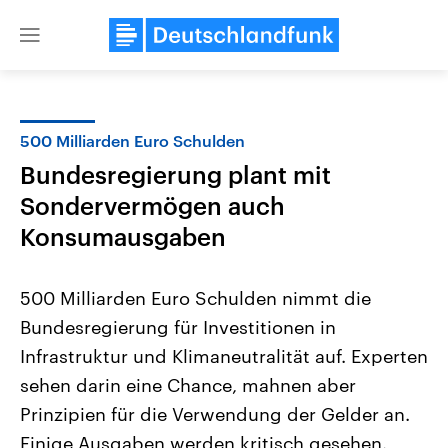
Close
menu
500 Milliarden Euro Schulden
Themen
Bundesregierung plant mit
Sondervermögen auch
Konsumausgaben
500 Milliarden Euro Schulden nimmt die
Bundesregierung für Investitionen in
Landtagswahl Sachsen-Anhalt
USA
Infrastruktur und Klimaneutralität auf. Experten
2026
Aktuelle Beiträge, Analys
Alle Informationen
sehen darin eine Chance, mahnen aber
Hintergründe
Sachsen-Anhalt wählt am 6.
Wirtschaftlich und militäri
Prinzipien für die Verwendung der Gelder an.
September 2026 einen neuen
gehören die Vereinigten S
Landtag. Seit 2021 wird das
den mächtigsten Ländern 
Einige Ausgaben werden kritisch gesehen.
Bundesland von einer Koalition aus
mit großem Einfluss auf d