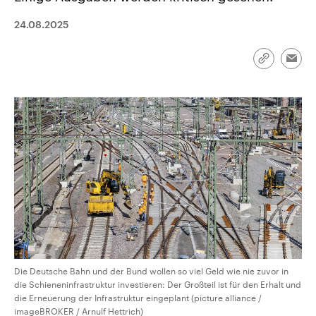
CDU, SPD und FDP regiert.-
aktuelle Weltgeschehen.
Umfragen, Prognosen,
24.08.2025
Wahlprogramme, aktuelle Berichte
Sendungen
Programm
Podcasts
und Hintergründe zu den Parteien
und Kandidaten der anstehenden
Link
Wahl.
Emai
kopieren/te
Audio-Archiv
Die Deutsche Bahn und der Bund wollen so viel Geld wie nie zuvor in
die Schieneninfrastruktur investieren: Der Großteil ist für den Erhalt und
die Erneuerung der Infrastruktur eingeplant (picture alliance /
imageBROKER / Arnulf Hettrich)