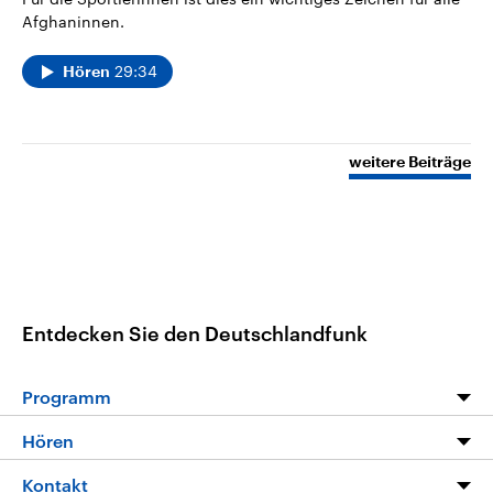
Afghaninnen.
29:34
Hören
weitere Beiträge
Entdecken Sie den Deutschlandfunk
Programm
Programm
Hören
Alle Sendungen
Livestream
Kontakt