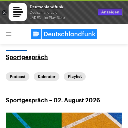
Deutschlandfunk
Anzeigen
Deutschlandradio
LADEN - Im Play Store
Close
menu
Sportgespräch
Themen
Playlist
Podcast
Kalender
Sportgespräch – 02. August 2026
Landtagswahl Sachsen-Anhalt
USA