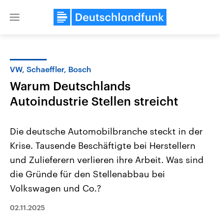
Close
menu
VW, Schaeffler, Bosch
Themen
Warum Deutschlands
Autoindustrie Stellen streicht
Die deutsche Automobilbranche steckt in der
Krise. Tausende Beschäftigte bei Herstellern
und Zulieferern verlieren ihre Arbeit. Was sind
Landtagswahl Sachsen-Anhalt
USA
die Gründe für den Stellenabbau bei
2026
Aktuelle Beiträge, Analys
Volkswagen und Co.?
Alle Informationen
Hintergründe
Sachsen-Anhalt wählt am 6.
Wirtschaftlich und militäri
September 2026 einen neuen
gehören die Vereinigten S
02.11.2025
Landtag. Seit 2021 wird das
den mächtigsten Ländern 
Bundesland von einer Koalition aus
mit großem Einfluss auf d