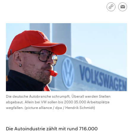
CDU, SPD und FDP regiert.-
aktuelle Weltgeschehen.
Umfragen, Prognosen,
Link
Emai
Wahlprogramme, aktuelle Berichte
kopieren/te
Sendungen
Programm
Podcasts
und Hintergründe zu den Parteien
und Kandidaten der anstehenden
Wahl.
Audio-Archiv
Die deutsche Autobranche schrumpft. Überall werden Stellen
abgebaut. Allein bei VW sollen bis 2030 35.000 Arbeitsplätze
wegfallen. (picture alliance / dpa / Hendrik Schmidt)
Die Autoindustrie zählt mit rund 716.000