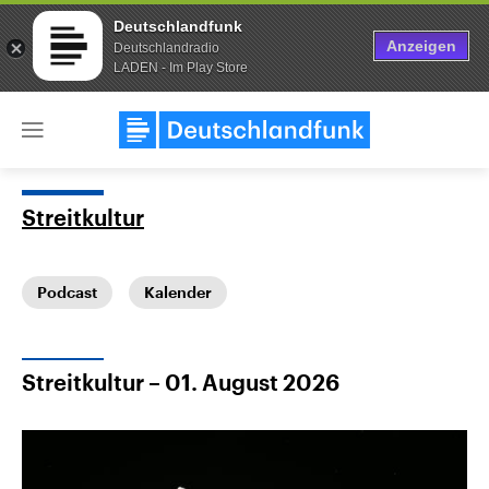
Deutschlandfunk
Anzeigen
Deutschlandradio
LADEN - Im Play Store
Close
menu
Streitkultur
Themen
Podcast
Kalender
Streitkultur – 01. August 2026
Landtagswahl Sachsen-Anhalt
USA