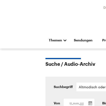
D
Themen
Sendungen
P
Die Nachrichten
Politik
Hörspiel und Feature
Musik
Suche / Audio-Archiv
Suchbegriff
Landtagswahl Sachsen-
USA
.
.
Anhalt 2026
Aktuel
Von
Bi