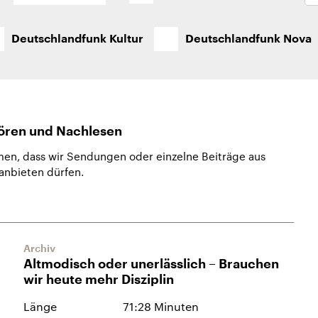
sen und
Hintergründe
Hintergründe
Der Überfall der
Der Iran – seit der
rgründe
haftlich und
palästinensischen
Islamischen Revolu
risch gehören die
Terrororganisation
1979 auch Islamisc
Deutschlandfunk Kultur
Deutschlandfunk Nova
igten Staaten zu
Hamas im Oktober 2023
Republik Iran – ist e
ächtigsten
auf Israel hat in der
von einem
n der Erde, mit
Region wieder die
Religionsführer auto
 Einfluss auf das
Gewalt entfacht. Israel
regierter Staat im 
le Weltgeschehen.
möchte die Hamas
Osten. Eine Feindsc
zerstören. Diese wird wie
zu Israel und zu de
die Hisbollah im Libanon
ist fest in der
vom Iran unterstützt.
Staatsideologie
ören und Nachlesen
verankert.
men, dass wir Sendungen oder einzelne Beiträge aus
anbieten dürfen.
Archiv
Altmodisch oder unerlässlich – Brauchen
wir heute mehr Disziplin
Länge
71:28 Minuten