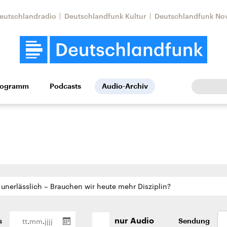
eutschlandradio
Deutschlandfunk Kultur
Deutschlandfunk No
rogramm
Podcasts
Audio-Archiv
Wirtschaft
Wissen
Kultur
Europa
Gesellschaf
Nahostkonflikt
Iran
.
.
le Beiträge,
Aktuelle Lage und
Aktuelle Lage und
nur Audio
s
Sendung