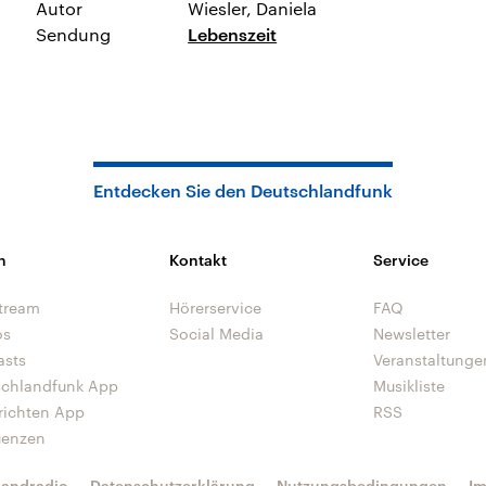
Autor
Wiesler, Daniela
Sendung
Lebenszeit
Entdecken Sie den Deutschlandfunk
n
Kontakt
Service
tream
Hörerservice
FAQ
os
Social Media
Newsletter
asts
Veranstaltunge
schlandfunk App
Musikliste
richten App
RSS
uenzen
landradio
Datenschutzerklärung
Nutzungsbedingungen
I