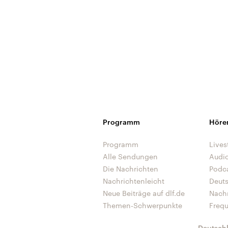
Programm
Höre
Programm
Lives
Alle Sendungen
Audi
Die Nachrichten
Podc
Nachrichtenleicht
Deut
Neue Beiträge auf dlf.de
Nach
Themen-Schwerpunkte
Freq
Deutsch