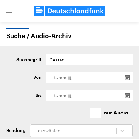
Close
menu
Suche / Audio-Archiv
Themen
Suchbegriff
.
.
Von
.
.
Bis
Landtagswahl Sachsen-Anhalt
USA
nur Audio
2026
Aktuelle Beiträge, Analys
Alle Informationen
Hintergründe
Sachsen-Anhalt wählt am 6.
Wirtschaftlich und militäri
September 2026 einen neuen
gehören die Vereinigten S
auswählen
Sendung
Landtag. Seit 2021 wird das
den mächtigsten Ländern 
Bundesland von einer Koalition aus
mit großem Einfluss auf d