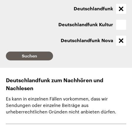
CDU, SPD und FDP regiert.-
aktuelle Weltgeschehen.
Umfragen, Prognosen,
Deutschlandfunk
Wahlprogramme, aktuelle Berichte
Sendungen
Programm
Podcasts
und Hintergründe zu den Parteien
und Kandidaten der anstehenden
Deutschlandfunk Kultur
Wahl.
Audio-Archiv
Deutschlandfunk Nova
Suchen
Deutschlandfunk zum Nachhören und
Nachlesen
Es kann in einzelnen Fällen vorkommen, dass wir
Sendungen oder einzelne Beiträge aus
urheberrechtlichen Gründen nicht anbieten dürfen.