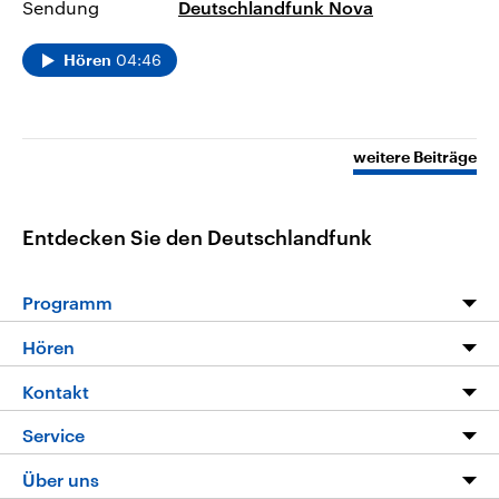
Sendung
Deutschlandfunk Nova
04:46
Hören
weitere Beiträge
Entdecken Sie den Deutschlandfunk
Programm
Programm
Hören
Alle Sendungen
Livestream
Kontakt
Die Nachrichten
Audios
Hörerservice
Service
Nachrichtenleicht
Podcasts
Social Media
FAQ
Über uns
Neue Beiträge auf dlf.de
Deutschlandfunk App