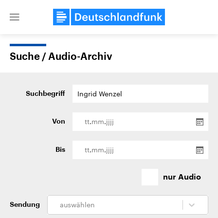
Close
menu
Suche / Audio-Archiv
Themen
Suchbegriff
.
.
Von
.
.
Bis
Landtagswahl Sachsen-Anhalt
USA
nur Audio
2026
Aktuelle Beiträge, Analys
Alle Informationen
Hintergründe
Sachsen-Anhalt wählt am 6.
Wirtschaftlich und militäri
September 2026 einen neuen
gehören die Vereinigten S
auswählen
Sendung
Landtag. Seit 2021 wird das
den mächtigsten Ländern 
Bundesland von einer Koalition aus
mit großem Einfluss auf d