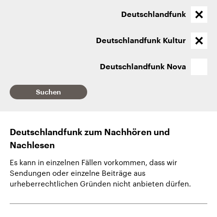
CDU, SPD und FDP regiert.-
aktuelle Weltgeschehen.
Umfragen, Prognosen,
Deutschlandfunk
Wahlprogramme, aktuelle Berichte
Sendungen
Programm
Podcasts
und Hintergründe zu den Parteien
und Kandidaten der anstehenden
Deutschlandfunk Kultur
Wahl.
Audio-Archiv
Deutschlandfunk Nova
Suchen
Deutschlandfunk zum Nachhören und
Nachlesen
Es kann in einzelnen Fällen vorkommen, dass wir
Sendungen oder einzelne Beiträge aus
urheberrechtlichen Gründen nicht anbieten dürfen.