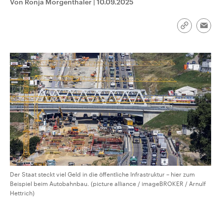
Von Ronja Morgenthaler
|
10.09.2025
CDU, SPD und FDP regiert.-
aktuelle Weltgeschehen.
Umfragen, Prognosen,
Wahlprogramme, aktuelle Berichte
Sendungen
Programm
Podcasts
Link
und Hintergründe zu den Parteien
Emai
kopieren/te
und Kandidaten der anstehenden
Wahl.
Audio-Archiv
Der Staat steckt viel Geld in die öffentliche Infrastruktur – hier zum
Beispiel beim Autobahnbau. (picture alliance / imageBROKER / Arnulf
Hettrich)