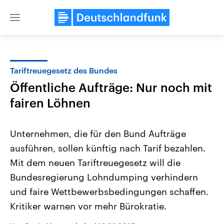
Close
menu
Tariftreuegesetz des Bundes
Themen
Öffentliche Aufträge: Nur noch mit
fairen Löhnen
Unternehmen, die für den Bund Aufträge
ausführen, sollen künftig nach Tarif bezahlen.
Mit dem neuen Tariftreuegesetz will die
Landtagswahl Sachsen-Anhalt
USA
Bundesregierung Lohndumping verhindern
2026
Aktuelle Beiträge, Analys
und faire Wettbewerbsbedingungen schaffen.
Alle Informationen
Hintergründe
Sachsen-Anhalt wählt am 6.
Wirtschaftlich und militäri
Kritiker warnen vor mehr Bürokratie.
September 2026 einen neuen
gehören die Vereinigten S
Landtag. Seit 2021 wird das
den mächtigsten Ländern 
Bundesland von einer Koalition aus
mit großem Einfluss auf d