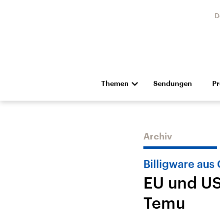
D
Themen
Sendungen
P
Die Nachrichten
Politik
Hörspiel und Feature
Musik
Archiv
Billigware aus
EU und US
Temu
Landtagswahl Sachsen-
USA
Anhalt 2026
Aktuel