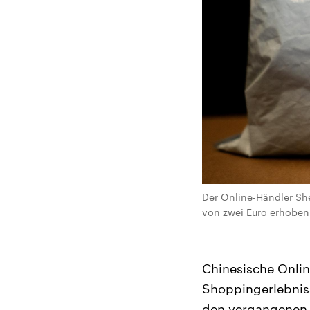
Der Online-Händler She
von zwei Euro erhoben w
Chinesische Onli
Shoppingerlebniss
den vergangenen 