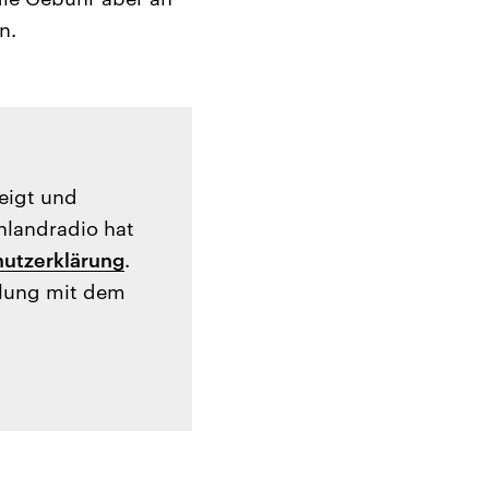
n.
zeigt und
hlandradio hat
utzerklärung
.
tlung mit dem