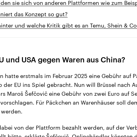
iden sie sich von anderen Plattformen wie zum Beis
niert das Konzept so gut?
inter und welche Kritik gibt es an Temu, Shein & Co
U und USA gegen Waren aus China?
n hatte erstmals im Februar 2025 eine Gebühr auf 
 der EU ins Spiel gebracht. Nun will Brüssel nach 
s Maroš Šefčovič eine Gebühr von zwei Euro auf 
e vorschlagen. Für Päckchen an Warenhäuser soll d
g werden.
dabei von der Plattform bezahlt werden, auf der Ve
llt hätte, erklärte Šefčovič. Onlinehändler könnten