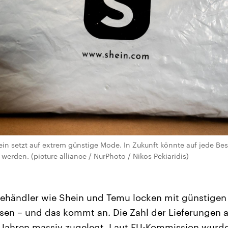
in setzt auf extrem günstige Mode. In Zukunft könnte auf jede Bes
erden. (picture alliance / NurPhoto / Nikos Pekiaridis)
nehändler wie Shein und Temu locken mit günstigen
en – und das kommt an. Die Zahl der Lieferungen a
Jahren massiv zugelegt. Laut EU-Kommission wurde