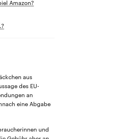
piel Amazon?
.?
Päckchen aus
Aussage des EU-
Sendungen an
emnach eine Abgabe
rbraucherinnen und
 die Gebühr aber an