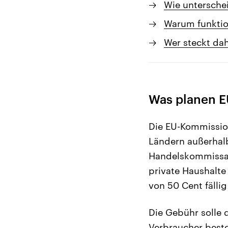
Wie untersche
Warum funktio
Wer steckt dah
Was planen E
Die EU-Kommissio
Ländern außerhalb
Handelskommissar
private Haushalt
von 50 Cent fälli
Die Gebühr solle 
Verbraucher beste