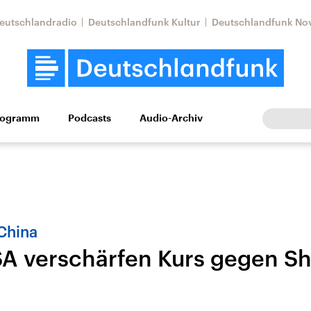
eutschlandradio
Deutschlandfunk Kultur
Deutschlandfunk No
rogramm
Podcasts
Audio-Archiv
Wirtschaft
Wissen
Kultur
Europa
Gesellschaf
 China
A verschärfen Kurs gegen Sh
Nahostkonflikt
Iran
le Beiträge,
Aktuelle Lage und
Aktuelle Lage und