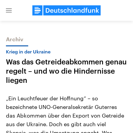
Close
menu
Archiv
Themen
Krieg in der Ukraine
Was das Getreideabkommen genau
regelt – und wo die Hindernisse
liegen
„Ein Leuchtfeuer der Hoffnung“ – so
Landtagswahl Sachsen-Anhalt
USA
bezeichnete UNO-Generalsekretär Guterres
2026
Aktuelle Beiträge, Analys
Alle Informationen
Hintergründe
das Abkommen über den Export von Getreide
Sachsen-Anhalt wählt am 6.
Wirtschaftlich und militäri
September 2026 einen neuen
gehören die Vereinigten S
aus der Ukraine. Doch es gibt auch viel
Landtag. Seit 2021 wird das
den mächtigsten Ländern 
Bundesland von einer Koalition aus
Skepsis, was die Umsetzung angeht. Was
mit großem Einfluss auf d