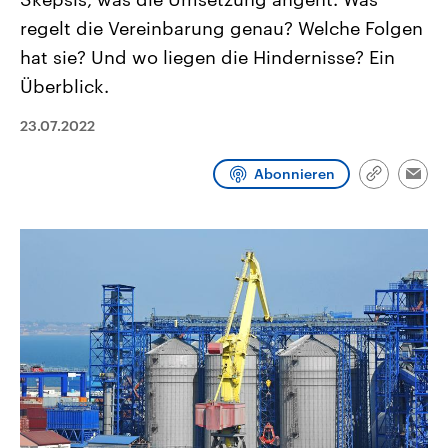
CDU, SPD und FDP regiert.-
aktuelle Weltgeschehen.
regelt die Vereinbarung genau? Welche Folgen
Umfragen, Prognosen,
Wahlprogramme, aktuelle Berichte
hat sie? Und wo liegen die Hindernisse? Ein
Sendungen
Programm
Podcasts
und Hintergründe zu den Parteien
und Kandidaten der anstehenden
Überblick.
Wahl.
Audio-Archiv
23.07.2022
Abonnieren
Link
Emai
kopieren/te