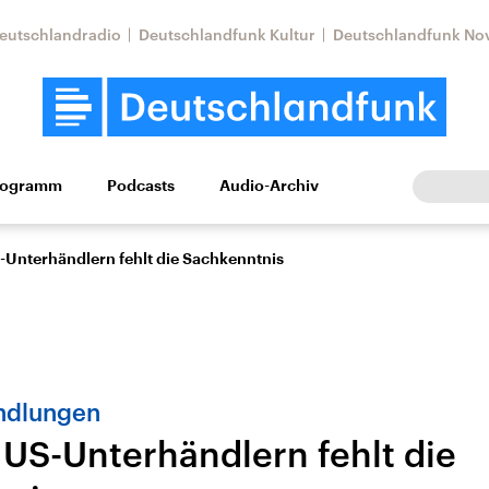
eutschlandradio
Deutschlandfunk Kultur
Deutschlandfunk No
rogramm
Podcasts
Audio-Archiv
Wirtschaft
Wissen
Kultur
Europa
Gesellschaf
-Unterhändlern fehlt die Sachkenntnis
ndlungen
 US-Unterhändlern fehlt die
Nahostkonflikt
Iran
le Beiträge,
Aktuelle Lage und
Aktuelle Lage und