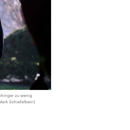
chinger zu wenig
Mark Schiefelbein)