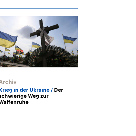
Archiv
USA
Aktuelle
Analysen und 
Krieg in der Ukraine
Der
schwierige Weg zur
Waffenruhe