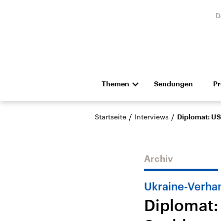
D
Themen
Sendungen
P
Die Nachrichten
Politik
/
/
Startseite
Interviews
Diplomat: US
Hörspiel und Feature
Musik
Archiv
Ukraine-Verha
Diplomat:
Landtagswahl Sachsen-
USA
Anhalt 2026
Aktuel