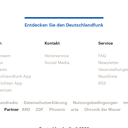
Entdecken Sie den Deutschlandfunk
n
Kontakt
Service
tream
Hörerservice
FAQ
os
Social Media
Newsletter
asts
Veranstaltunge
schlandfunk App
Musikliste
richten App
RSS
uenzen
landradio
Datenschutzerklärung
Nutzungsbedingungen
I
Partner
ARD
ZDF
Phoenix
arte
Chronik der Mauer