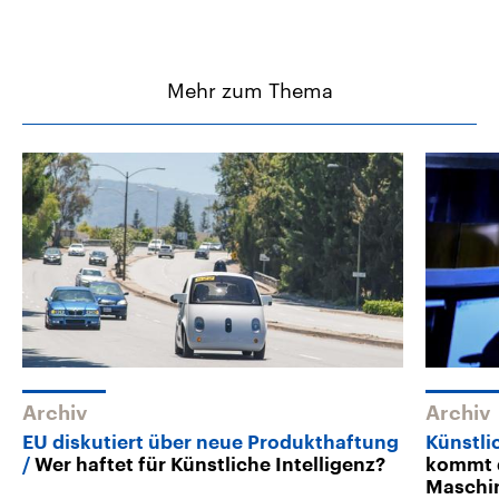
Mehr zum Thema
Archiv
Archiv
EU diskutiert über neue Produkthaftung
Künstli
Wer haftet für Künstliche Intelligenz?
kommt d
Maschin