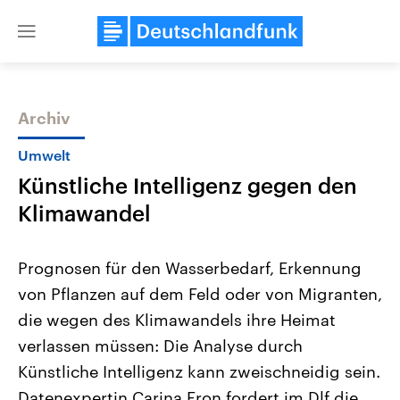
Close
menu
Archiv
Themen
Umwelt
Künstliche Intelligenz gegen den
Klimawandel
Prognosen für den Wasserbedarf, Erkennung
von Pflanzen auf dem Feld oder von Migranten,
Landtagswahl Sachsen-Anhalt
USA
die wegen des Klimawandels ihre Heimat
2026
Aktuelle Beiträge, Analys
Alle Informationen
Hintergründe
verlassen müssen: Die Analyse durch
Sachsen-Anhalt wählt am 6.
Wirtschaftlich und militäri
September 2026 einen neuen
gehören die Vereinigten S
Künstliche Intelligenz kann zweischneidig sein.
Landtag. Seit 2021 wird das
den mächtigsten Ländern 
Datenexpertin Carina Fron fordert im Dlf die
Bundesland von einer Koalition aus
mit großem Einfluss auf d