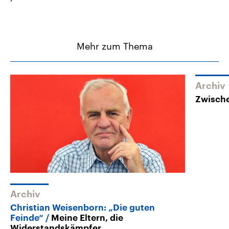
Mehr zum Thema
Archiv
Zwisch
Archiv
Christian Weisenborn: „Die guten
Feinde“
Meine Eltern, die
Widerstandskämpfer