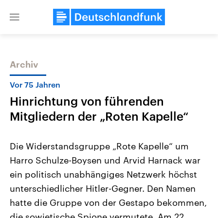
Close
menu
Archiv
Themen
Vor 75 Jahren
Hinrichtung von führenden
Mitgliedern der „Roten Kapelle“
Die Widerstandsgruppe „Rote Kapelle“ um
Harro Schulze-Boysen und Arvid Harnack war
Landtagswahl Sachsen-Anhalt
USA
ein politisch unabhängiges Netzwerk höchst
2026
Aktuelle Beiträge, Analys
Alle Informationen
Hintergründe
unterschiedlicher Hitler-Gegner. Den Namen
Sachsen-Anhalt wählt am 6.
Wirtschaftlich und militäri
September 2026 einen neuen
gehören die Vereinigten S
hatte die Gruppe von der Gestapo bekommen,
Landtag. Seit 2021 wird das
den mächtigsten Ländern 
die sowjetische Spione vermutete. Am 22.
Bundesland von einer Koalition aus
mit großem Einfluss auf d