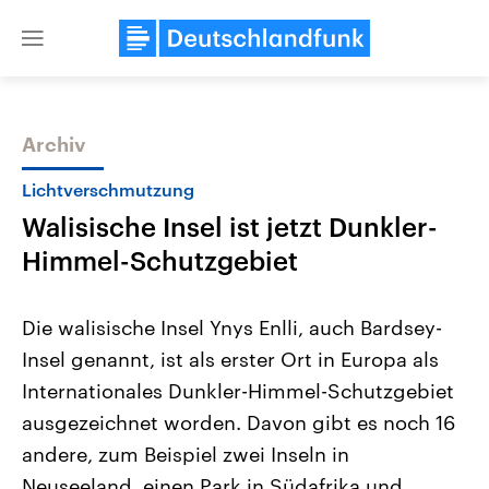
Close
menu
Archiv
Themen
Lichtverschmutzung
Walisische Insel ist jetzt Dunkler-
Himmel-Schutzgebiet
Die walisische Insel Ynys Enlli, auch Bardsey-
Insel genannt, ist als erster Ort in Europa als
Landtagswahl Sachsen-Anhalt
USA
Internationales Dunkler-Himmel-Schutzgebiet
2026
Aktuelle Beiträge, Analys
Alle Informationen
Hintergründe
ausgezeichnet worden. Davon gibt es noch 16
Sachsen-Anhalt wählt am 6.
Wirtschaftlich und militäri
September 2026 einen neuen
gehören die Vereinigten S
andere, zum Beispiel zwei Inseln in
Landtag. Seit 2021 wird das
den mächtigsten Ländern 
Neuseeland, einen Park in Südafrika und
Bundesland von einer Koalition aus
mit großem Einfluss auf d