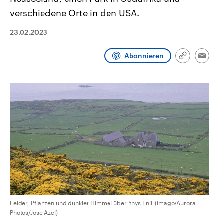
CDU, SPD und FDP regiert.-
aktuelle Weltgeschehen.
verschiedene Orte in den USA.
Umfragen, Prognosen,
Wahlprogramme, aktuelle Berichte
Sendungen
Programm
Podcasts
und Hintergründe zu den Parteien
23.02.2023
und Kandidaten der anstehenden
Wahl.
Audio-Archiv
Abonnieren
Link
Emai
kopieren/te
Felder, Pflanzen und dunkler Himmel über Ynys Enlli (imago/Aurora
Photos/Jose Azel)