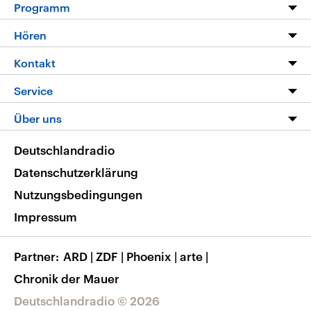
Programm
Programm
Hören
Alle Sendungen
Livestream
Kontakt
Die Nachrichten
Audios
Hörerservice
Service
Nachrichtenleicht
Podcasts
Social Media
FAQ
Über uns
Neue Beiträge auf dlf.de
Deutschlandfunk App
Newsletter
Deutschlandradio
Themen-Schwerpunkte
Nachrichten App
Deutschlandradio
Veranstaltungen
Presse
Frequenzen
Datenschutzerklärung
Musikliste
Ausbildung und Karriere
Nutzungsbedingungen
RSS
Transparenz
Impressum
Korrekturen
Barrierefreiheit
Partner
ARD
|
ZDF
|
Phoenix
|
arte
|
Chronik der Mauer
Deutschlandradio © 2026