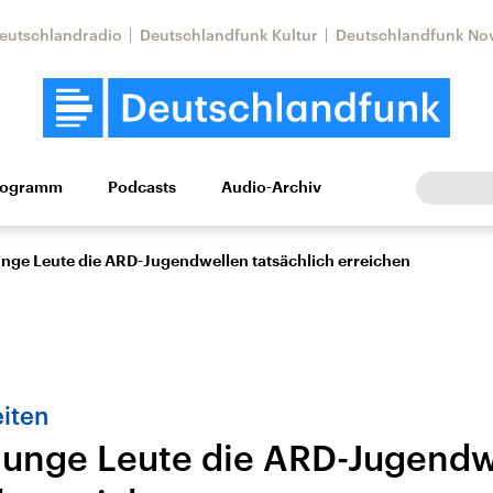
eutschlandradio
Deutschlandfunk Kultur
Deutschlandfunk No
rogramm
Podcasts
Audio-Archiv
Wirtschaft
Wissen
Kultur
Europa
Gesellschaf
junge Leute die ARD-Jugendwellen tatsächlich erreichen
iten
 junge Leute die ARD-Jugend
Nahostkonflikt
Iran
le Beiträge,
Aktuelle Lage und
Aktuelle Lage und