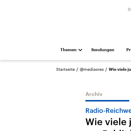
D
Themen
Sendungen
P
Die Nachrichten
Politik
/
/
Startseite
@mediasres
Wie viele 
Hörspiel und Feature
Musik
Archiv
Radio-Reichwe
Wie viele
Landtagswahl Sachsen-
USA
Anhalt 2026
Aktuel