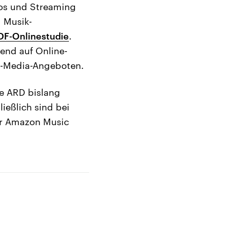
eos und Streaming
 Musik-
DF-Onlinestudie
.
end auf Online-
al-Media-Angeboten.
ie ARD bislang
ießlich sind bei
er Amazon Music