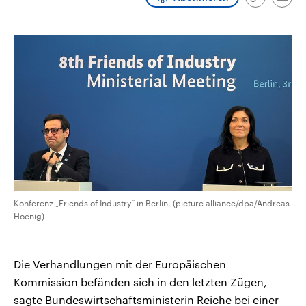
Link
Emai
aktuelle Weltgeschehen.
Diese wird wie die Hisboll
kopieren/te
Libanon vom Iran unterstüt
Sendungen
Programm
Podcasts
Audio-Archiv
Konferenz „Friends of Industry“ in Berlin. (picture alliance/dpa/Andreas
Hoenig)
Die Verhandlungen mit der Europäischen
Kommission befänden sich in den letzten Zügen,
sagte Bundeswirtschaftsministerin Reiche bei einer