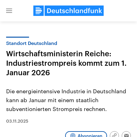
Close
menu
Standort Deutschland
Themen
Wirtschaftsministerin Reiche:
Industriestrompreis kommt zum 1.
Januar 2026
Die energieintensive Industrie in Deutschland
kann ab Januar mit einem staatlich
USA
Nahostkonflikt
subventionierten Strompreis rechnen.
Aktuelle Beiträge, Analysen und
Aktuelle Lage und Hinter
Der Überfall der palästine
Hintergründe
03.11.2025
Wirtschaftlich und militärisch
Terrororganisation Hamas
gehören die Vereinigten Staaten zu
Oktober 2023 auf Israel ha
den mächtigsten Ländern der Erde,
Region wieder die Gewalt 
Abonnieren
mit großem Einfluss auf das
Israel möchte die Hamas z